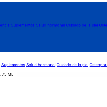
nencia
Suplementos
Salud hormonal
Cuidado de la piel
Ost
Suplementos
Salud hormonal
Cuidado de la piel
Osteopor
 75 ML