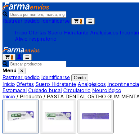
Rastrear pedido
Identificarse
0
Inicio
Ofertas
Suero Hidratante
Analgésicos
Inconti
Alivio respiratorio
0
Menú
Rastrear pedido
Identificarse
Carrito
Inicio
Ofertas
Suero Hidratante
Analgésicos
Incontinencia
Estomacal
Cuidado bucal
Circulatorio
Neurológico
Inicio
/
Producto
/
PASTA DENTAL ORTHO GUM MENTA