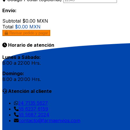
Envío:
Subtotal
$0.00 MXN
Total
$0.00 MXN
Revisar pedido y pagar
Horario de atención
Lunes a Sábado:
8:00 a 22:00 Hrs.
Domingo:
8:00 a 20:00 Hrs.
Atención al cliente
24 7135 5627
55 6237 6159
55 5687 2024
contacto@farmaenvios.com