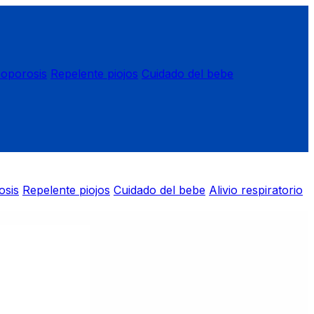
eoporosis
Repelente piojos
Cuidado del bebe
osis
Repelente piojos
Cuidado del bebe
Alivio respiratorio