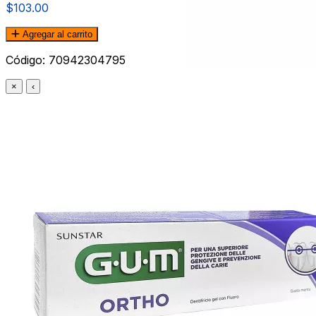
$103.00
Agregar al carrito
Código:
70942304795
×
‹