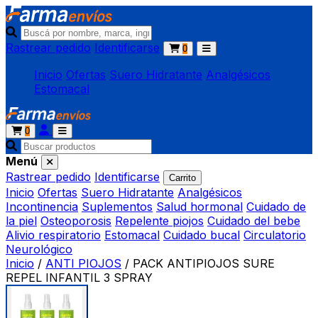
Rastrear pedido
Identificarse
0
Inicio
Ofertas
Suero Hidratante
Analgésicos
Estomacal
0
Menú
Rastrear pedido
Identificarse
Carrito
Inicio
Ofertas
Suero Hidratante
Analgésicos
Incontinencia
Suplementos
Salud hormonal
Cuidado de
la piel
Osteoporosis
Repelente piojos
Cuidado del bebe
Alivio respiratorio
Estomacal
Cuidado bucal
Circulatorio
Neurológico
Inicio
/
ANTI PIOJOS
/
PACK ANTIPIOJOS SURE
REPEL INFANTIL 3 SPRAY