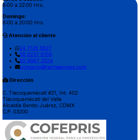
8:00 a 22:00 Hrs.
Domingo:
8:00 a 20:00 Hrs.
Atención al cliente
24 7135 5627
55 6237 6159
55 5687 2024
contacto@farmaenvios.com
Dirección
C. Tlacoquemécatl #21, Int. 402
Tlacoquemécatl del Valle
Alcaldía Benito Juárez, CDMX
C.P. 03200