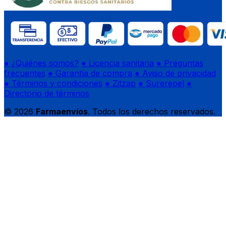
● ¿Quiénes somos?
● Licencia sanitaria
● Preguntas
frecuentes
● Garantía de compra
● Aviso de privacidad
● Términos y condiciones
● Zitzap
● Surerepel
●
Directorio de términos
© 2026
Farmaenvíos
. Todos los derechos reservados.