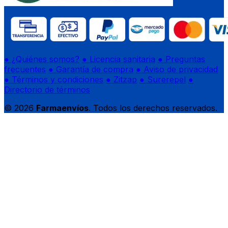
● ¿Quiénes somos?
● Licencia sanitaria
● Preguntas
frecuentes
● Garantía de compra
● Aviso de privacidad
● Términos y condiciones
● Zitzap
● Surerepel
●
Directorio de términos
© 2026
Farmaenvíos
. Todos los derechos reservados.