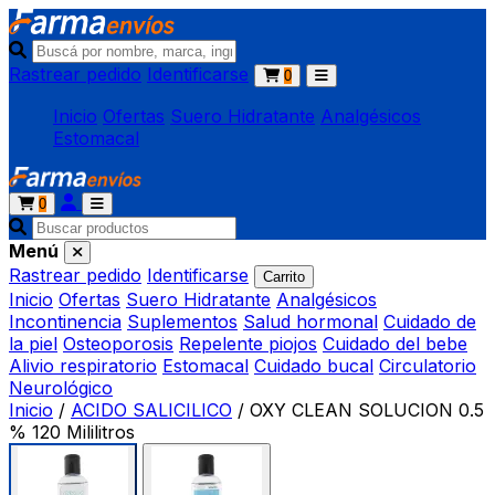
Rastrear pedido
Identificarse
0
Inicio
Ofertas
Suero Hidratante
Analgésicos
Estomacal
0
Menú
Rastrear pedido
Identificarse
Carrito
Inicio
Ofertas
Suero Hidratante
Analgésicos
Incontinencia
Suplementos
Salud hormonal
Cuidado de
la piel
Osteoporosis
Repelente piojos
Cuidado del bebe
Alivio respiratorio
Estomacal
Cuidado bucal
Circulatorio
Neurológico
Inicio
/
ACIDO SALICILICO
/
OXY CLEAN SOLUCION 0.5
% 120 Mililitros