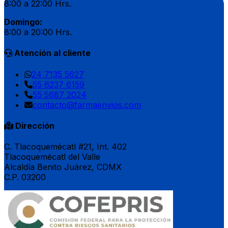
8:00 a 22:00 Hrs.
Domingo:
8:00 a 20:00 Hrs.
Atención al cliente
24 7135 5627
55 6237 6159
55 5687 2024
contacto@farmaenvios.com
Dirección
C. Tlacoquemécatl #21, Int. 402
Tlacoquemécatl del Valle
Alcaldía Benito Juárez, CDMX
C.P. 03200