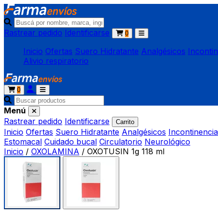
Rastrear pedido
Identificarse
0
Inicio
Ofertas
Suero Hidratante
Analgésicos
Inconti
Alivio respiratorio
0
Menú
Rastrear pedido
Identificarse
Carrito
Inicio
Ofertas
Suero Hidratante
Analgésicos
Incontinencia
Estomacal
Cuidado bucal
Circulatorio
Neurológico
Inicio
/
OXOLAMINA
/
OXOTUSIN 1g 118 ml