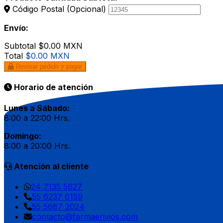
Código Postal
(Opcional)
Envío:
Subtotal
$0.00 MXN
Total
$0.00 MXN
Revisar pedido y pagar
Horario de atención
Lunes a Sábado:
8:00 a 22:00 Hrs.
Domingo:
8:00 a 20:00 Hrs.
Atención al cliente
24 7135 5627
55 6237 6159
55 5687 2024
contacto@farmaenvios.com