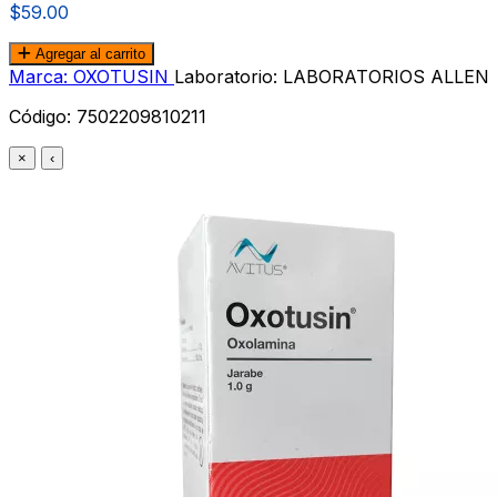
$59.00
Agregar al carrito
Marca: OXOTUSIN
Laboratorio: LABORATORIOS ALLEN
Código:
7502209810211
×
‹