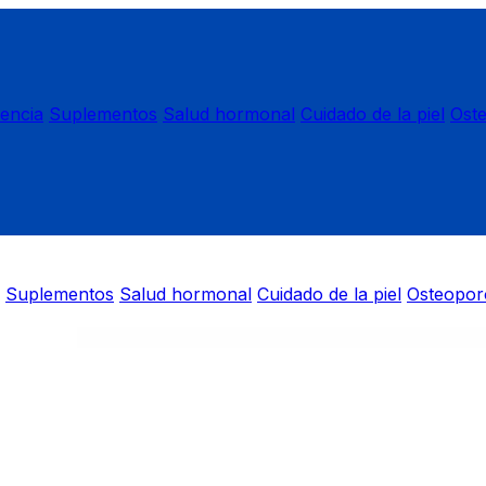
nencia
Suplementos
Salud hormonal
Cuidado de la piel
Ost
Suplementos
Salud hormonal
Cuidado de la piel
Osteopor