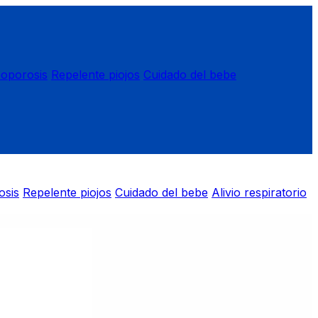
eoporosis
Repelente piojos
Cuidado del bebe
osis
Repelente piojos
Cuidado del bebe
Alivio respiratorio