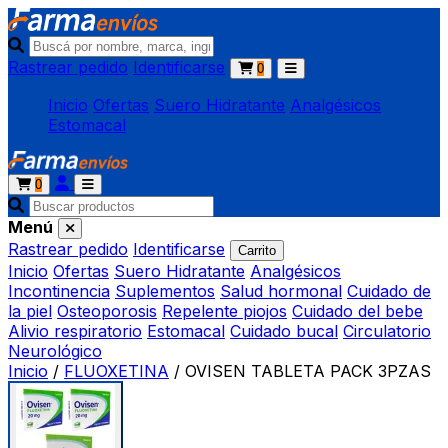
Rastrear pedido
Identificarse
0
Inicio
Ofertas
Suero Hidratante
Analgésicos
Estomacal
0
Menú
Rastrear pedido
Identificarse
Carrito
Inicio
Ofertas
Suero Hidratante
Analgésicos
Incontinencia
Suplementos
Salud hormonal
Cuidado de
la piel
Osteoporosis
Repelente piojos
Cuidado del bebe
Alivio respiratorio
Estomacal
Cuidado bucal
Circulatorio
Neurológico
Inicio
/
FLUOXETINA
/
OVISEN TABLETA PACK 3PZAS