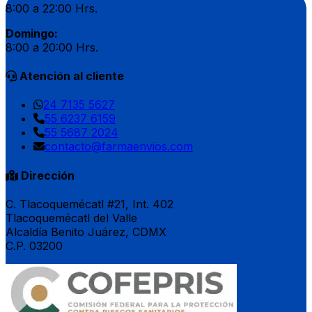
8:00 a 22:00 Hrs.
Domingo:
8:00 a 20:00 Hrs.
Atención al cliente
24 7135 5627
55 6237 6159
55 5687 2024
contacto@farmaenvios.com
Dirección
C. Tlacoquemécatl #21, Int. 402
Tlacoquemécatl del Valle
Alcaldía Benito Juárez, CDMX
C.P. 03200