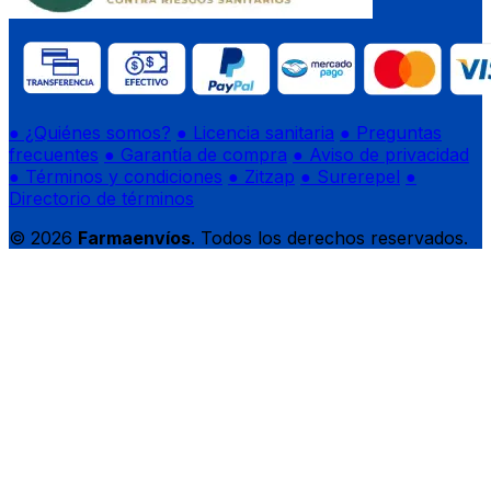
● ¿Quiénes somos?
● Licencia sanitaria
● Preguntas
frecuentes
● Garantía de compra
● Aviso de privacidad
● Términos y condiciones
● Zitzap
● Surerepel
●
Directorio de términos
© 2026
Farmaenvíos
. Todos los derechos reservados.