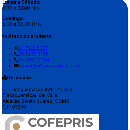
Lunes a Sábado:
8:00 a 22:00 Hrs.
Domingo:
8:00 a 20:00 Hrs.
Atención al cliente
24 7135 5627
55 6237 6159
55 5687 2024
contacto@farmaenvios.com
Dirección
C. Tlacoquemécatl #21, Int. 402
Tlacoquemécatl del Valle
Alcaldía Benito Juárez, CDMX
C.P. 03200