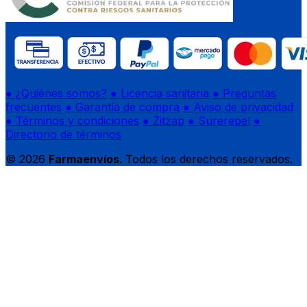
● ¿Quiénes somos?
● Licencia sanitaria
● Preguntas
frecuentes
● Garantía de compra
● Aviso de privacidad
● Términos y condiciones
● Zitzap
● Surerepel
●
Directorio de términos
© 2026
Farmaenvíos
. Todos los derechos reservados.