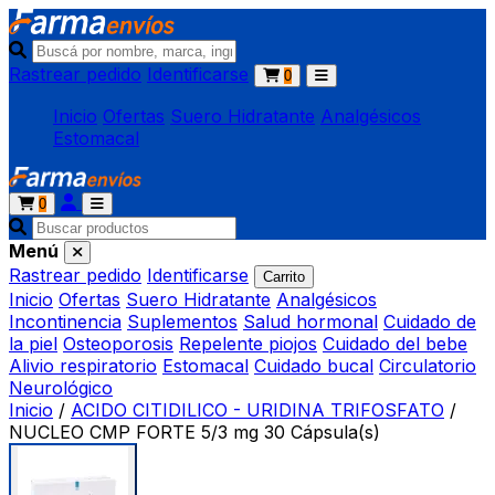
Rastrear pedido
Identificarse
0
Inicio
Ofertas
Suero Hidratante
Analgésicos
Estomacal
0
Menú
Rastrear pedido
Identificarse
Carrito
Inicio
Ofertas
Suero Hidratante
Analgésicos
Incontinencia
Suplementos
Salud hormonal
Cuidado de
la piel
Osteoporosis
Repelente piojos
Cuidado del bebe
Alivio respiratorio
Estomacal
Cuidado bucal
Circulatorio
Neurológico
Inicio
/
ACIDO CITIDILICO - URIDINA TRIFOSFATO
/
NUCLEO CMP FORTE 5/3 mg 30 Cápsula(s)