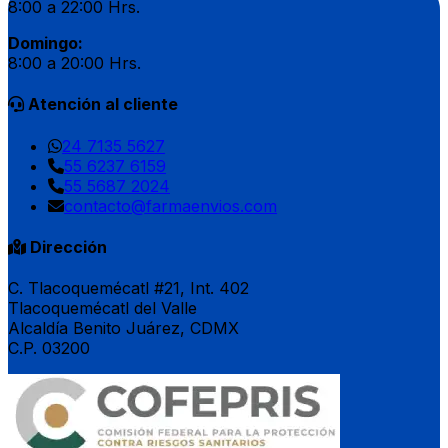
8:00 a 22:00 Hrs.
Domingo:
8:00 a 20:00 Hrs.
Atención al cliente
24 7135 5627
55 6237 6159
55 5687 2024
contacto@farmaenvios.com
Dirección
C. Tlacoquemécatl #21, Int. 402
Tlacoquemécatl del Valle
Alcaldía Benito Juárez, CDMX
C.P. 03200