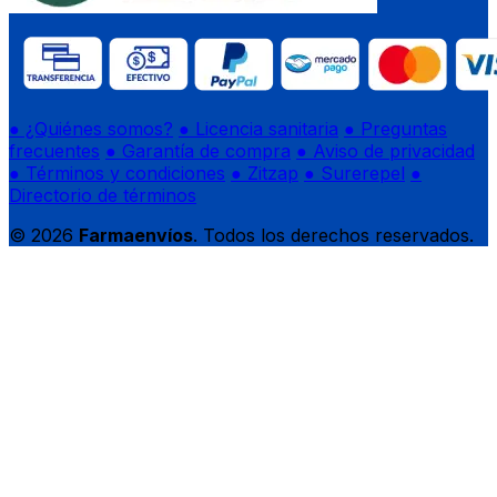
● ¿Quiénes somos?
● Licencia sanitaria
● Preguntas
frecuentes
● Garantía de compra
● Aviso de privacidad
● Términos y condiciones
● Zitzap
● Surerepel
●
Directorio de términos
© 2026
Farmaenvíos
. Todos los derechos reservados.