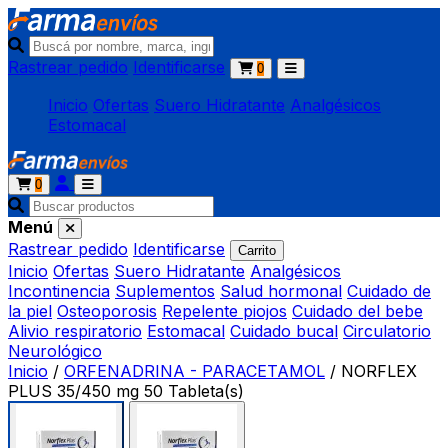
Rastrear pedido
Identificarse
0
Inicio
Ofertas
Suero Hidratante
Analgésicos
Estomacal
0
Menú
Rastrear pedido
Identificarse
Carrito
Inicio
Ofertas
Suero Hidratante
Analgésicos
Incontinencia
Suplementos
Salud hormonal
Cuidado de
la piel
Osteoporosis
Repelente piojos
Cuidado del bebe
Alivio respiratorio
Estomacal
Cuidado bucal
Circulatorio
Neurológico
Inicio
/
ORFENADRINA - PARACETAMOL
/
NORFLEX
PLUS 35/450 mg 50 Tableta(s)