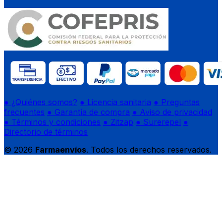
● ¿Quiénes somos?
● Licencia sanitaria
● Preguntas
frecuentes
● Garantía de compra
● Aviso de privacidad
● Términos y condiciones
● Zitzap
● Surerepel
●
Directorio de términos
© 2026
Farmaenvíos
. Todos los derechos reservados.