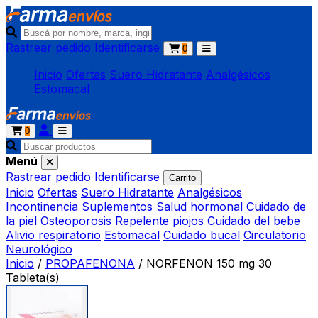
Rastrear pedido
Identificarse
0
Inicio
Ofertas
Suero Hidratante
Analgésicos
Estomacal
0
Menú
Rastrear pedido
Identificarse
Carrito
Inicio
Ofertas
Suero Hidratante
Analgésicos
Incontinencia
Suplementos
Salud hormonal
Cuidado de
la piel
Osteoporosis
Repelente piojos
Cuidado del bebe
Alivio respiratorio
Estomacal
Cuidado bucal
Circulatorio
Neurológico
Inicio
/
PROPAFENONA
/
NORFENON 150 mg 30
Tableta(s)