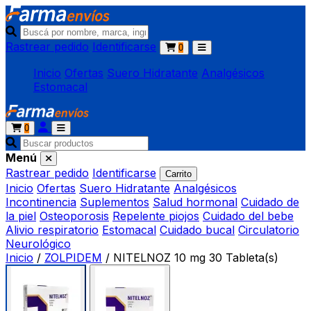
Rastrear pedido
Identificarse
0
Inicio
Ofertas
Suero Hidratante
Analgésicos
Estomacal
0
Menú
Rastrear pedido
Identificarse
Carrito
Inicio
Ofertas
Suero Hidratante
Analgésicos
Incontinencia
Suplementos
Salud hormonal
Cuidado de
la piel
Osteoporosis
Repelente piojos
Cuidado del bebe
Alivio respiratorio
Estomacal
Cuidado bucal
Circulatorio
Neurológico
Inicio
/
ZOLPIDEM
/
NITELNOZ 10 mg 30 Tableta(s)