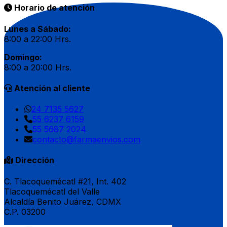
Horario de atención
Lunes a Sábado:
8:00 a 22:00 Hrs.
Domingo:
8:00 a 20:00 Hrs.
Atención al cliente
24 7135 5627
55 6237 6159
55 5687 2024
contacto@farmaenvios.com
Dirección
C. Tlacoquemécatl #21, Int. 402
Tlacoquemécatl del Valle
Alcaldía Benito Juárez, CDMX
C.P. 03200