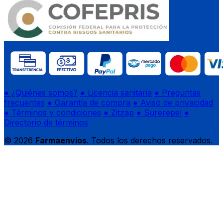
● ¿Quiénes somos?
● Licencia sanitaria
● Preguntas
frecuentes
● Garantía de compra
● Aviso de privacidad
● Términos y condiciones
● Zitzap
● Surerepel
●
Directorio de términos
© 2026
Farmaenvíos
. Todos los derechos reservados.