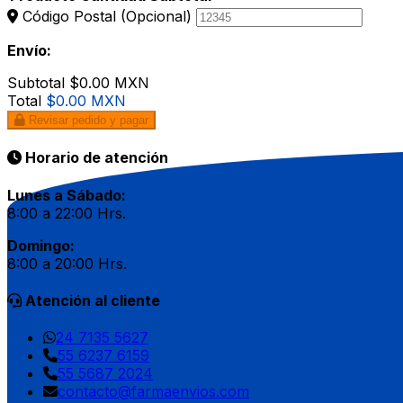
Código Postal
(Opcional)
Envío:
Subtotal
$0.00 MXN
Total
$0.00 MXN
Revisar pedido y pagar
Horario de atención
Lunes a Sábado:
8:00 a 22:00 Hrs.
Domingo:
8:00 a 20:00 Hrs.
Atención al cliente
24 7135 5627
55 6237 6159
55 5687 2024
contacto@farmaenvios.com