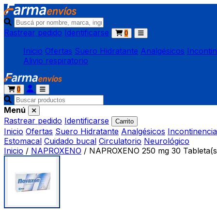
Rastrear pedido
Identificarse
0
Inicio
Ofertas
Suero Hidratante
Analgésicos
Inconti
Alivio respiratorio
0
Menú
Rastrear pedido
Identificarse
Carrito
Inicio
Ofertas
Suero Hidratante
Analgésicos
Incontinencia
Estomacal
Cuidado bucal
Circulatorio
Neurológico
Inicio
/
NAPROXENO
/
NAPROXENO 250 mg 30 Tableta(s