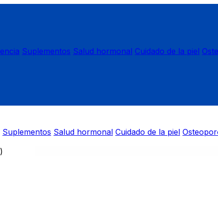
nencia
Suplementos
Salud hormonal
Cuidado de la piel
Ost
Suplementos
Salud hormonal
Cuidado de la piel
Osteopor
)