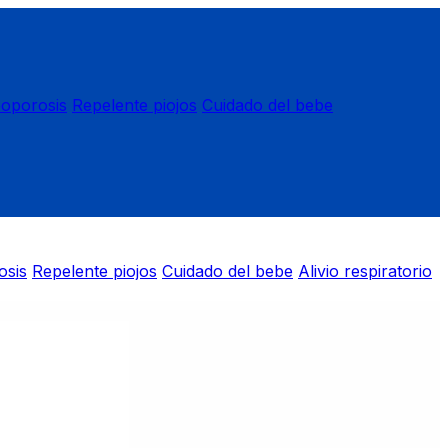
eoporosis
Repelente piojos
Cuidado del bebe
osis
Repelente piojos
Cuidado del bebe
Alivio respiratorio