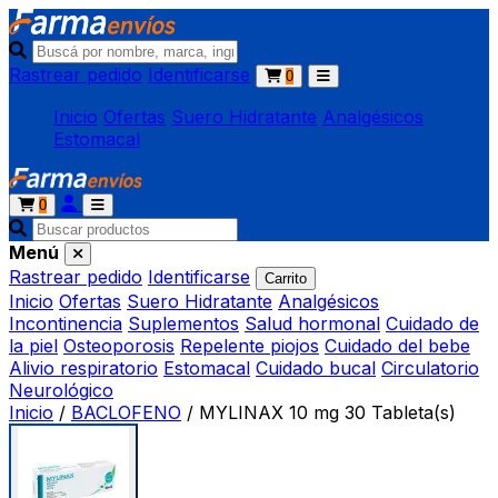
Rastrear pedido
Identificarse
0
Inicio
Ofertas
Suero Hidratante
Analgésicos
Estomacal
0
Menú
Rastrear pedido
Identificarse
Carrito
Inicio
Ofertas
Suero Hidratante
Analgésicos
Incontinencia
Suplementos
Salud hormonal
Cuidado de
la piel
Osteoporosis
Repelente piojos
Cuidado del bebe
Alivio respiratorio
Estomacal
Cuidado bucal
Circulatorio
Neurológico
Inicio
/
BACLOFENO
/
MYLINAX 10 mg 30 Tableta(s)