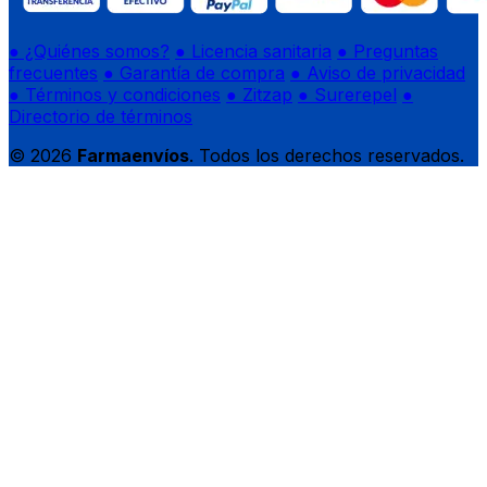
● ¿Quiénes somos?
● Licencia sanitaria
● Preguntas
frecuentes
● Garantía de compra
● Aviso de privacidad
● Términos y condiciones
● Zitzap
● Surerepel
●
Directorio de términos
© 2026
Farmaenvíos
. Todos los derechos reservados.