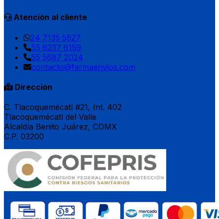
Atención al cliente
24 7135 5627
55 6237 6159
55 5687 2024
contacto@farmaenvios.com
Dirección
C. Tlacoquemécatl #21, Int. 402
Tlacoquemécatl del Valle
Alcaldía Benito Juárez, CDMX
C.P. 03200