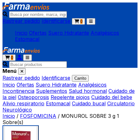
Rastrear pedido
Identificarse
0
Inicio
Ofertas
Suero Hidratante
Analgésicos
Estomacal
0
Menú
Rastrear pedido
Identificarse
Carrito
Inicio
Ofertas
Suero Hidratante
Analgésicos
Incontinencia
Suplementos
Salud hormonal
Cuidado de
la piel
Osteoporosis
Repelente piojos
Cuidado del bebe
Alivio respiratorio
Estomacal
Cuidado bucal
Circulatorio
Neurológico
Inicio
/
FOSFOMICINA
/
MONUROL SOBRE 3 g 1
Sobre(s)