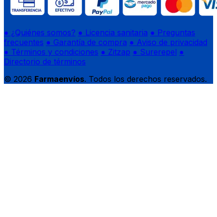
● ¿Quiénes somos?
● Licencia sanitaria
● Preguntas
frecuentes
● Garantía de compra
● Aviso de privacidad
● Términos y condiciones
● Zitzap
● Surerepel
●
Directorio de términos
© 2026
Farmaenvíos
. Todos los derechos reservados.