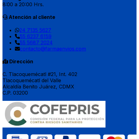
8:00 a 20:00 Hrs.
Atención al cliente
24 7135 5627
55 6237 6159
55 5687 2024
contacto@farmaenvios.com
Dirección
C. Tlacoquemécatl #21, Int. 402
Tlacoquemécatl del Valle
Alcaldía Benito Juárez, CDMX
C.P. 03200