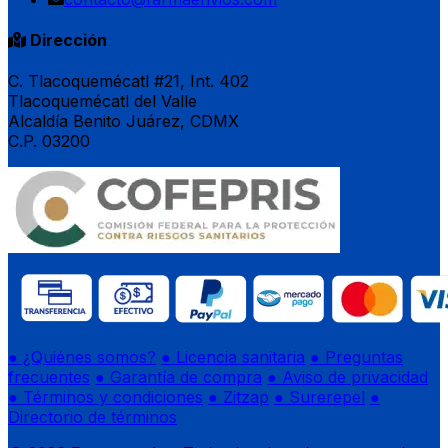
Dirección
C. Tlacoquemécatl #21, Int. 402
Tlacoquemécatl del Valle
Alcaldía Benito Juárez, CDMX
C.P. 03200
● ¿Quiénes somos?
● Licencia sanitaria
● Preguntas
frecuentes
● Garantía de compra
● Aviso de privacidad
● Términos y condiciones
● Zitzap
● Surerepel
●
Directorio de términos