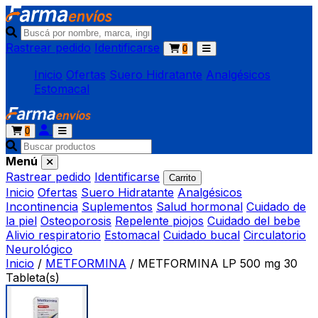
Rastrear pedido
Identificarse
0
Inicio
Ofertas
Suero Hidratante
Analgésicos
Estomacal
0
Menú
Rastrear pedido
Identificarse
Carrito
Inicio
Ofertas
Suero Hidratante
Analgésicos
Incontinencia
Suplementos
Salud hormonal
Cuidado de
la piel
Osteoporosis
Repelente piojos
Cuidado del bebe
Alivio respiratorio
Estomacal
Cuidado bucal
Circulatorio
Neurológico
Inicio
/
METFORMINA
/
METFORMINA LP 500 mg 30
Tableta(s)