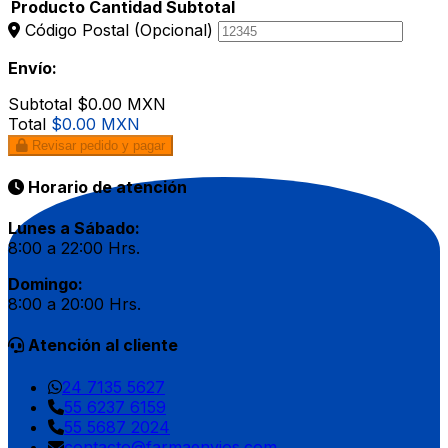
Producto
Cantidad
Subtotal
Código Postal
(Opcional)
Envío:
Subtotal
$0.00 MXN
Total
$0.00 MXN
Revisar pedido y pagar
Horario de atención
Lunes a Sábado:
8:00 a 22:00 Hrs.
Domingo:
8:00 a 20:00 Hrs.
Atención al cliente
24 7135 5627
55 6237 6159
55 5687 2024
contacto@farmaenvios.com