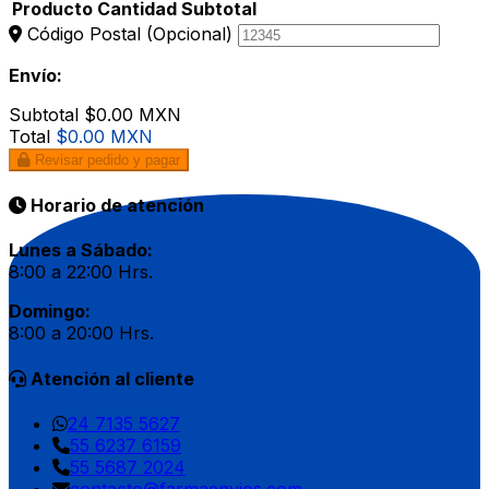
Producto
Cantidad
Subtotal
Código Postal
(Opcional)
Envío:
Subtotal
$0.00 MXN
Total
$0.00 MXN
Revisar pedido y pagar
Horario de atención
Lunes a Sábado:
8:00 a 22:00 Hrs.
Domingo:
8:00 a 20:00 Hrs.
Atención al cliente
24 7135 5627
55 6237 6159
55 5687 2024
contacto@farmaenvios.com