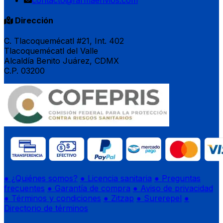
Dirección
C. Tlacoquemécatl #21, Int. 402
Tlacoquemécatl del Valle
Alcaldía Benito Juárez, CDMX
C.P. 03200
● ¿Quiénes somos?
● Licencia sanitaria
● Preguntas
frecuentes
● Garantía de compra
● Aviso de privacidad
● Términos y condiciones
● Zitzap
● Surerepel
●
Directorio de términos