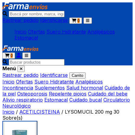
Rastrear pedido
Identificarse
0
Inicio
Ofertas
Suero Hidratante
Analgésicos
Estomacal
0
Menú
Rastrear pedido
Identificarse
Carrito
Inicio
Ofertas
Suero Hidratante
Analgésicos
Incontinencia
Suplementos
Salud hormonal
Cuidado de
la piel
Osteoporosis
Repelente piojos
Cuidado del bebe
Alivio respiratorio
Estomacal
Cuidado bucal
Circulatorio
Neurológico
Inicio
/
ACETILCISTEINA
/
LYSOMUCIL 200 mg 30
Sobre(s)