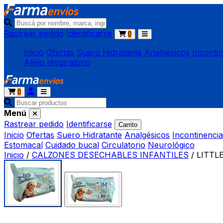
Rastrear pedido
Identificarse
0
Inicio
Ofertas
Suero Hidratante
Analgésicos
Inconti
Alivio respiratorio
0
Menú
Rastrear pedido
Identificarse
Carrito
Inicio
Ofertas
Suero Hidratante
Analgésicos
Incontinencia
Estomacal
Cuidado bucal
Circulatorio
Neurológico
Inicio
/
CALZONES DESECHABLES INFANTILES
/
LITTL