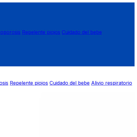
eoporosis
Repelente piojos
Cuidado del bebe
osis
Repelente piojos
Cuidado del bebe
Alivio respiratorio