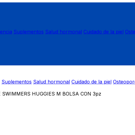
nencia
Suplementos
Salud hormonal
Cuidado de la piel
Ost
Suplementos
Salud hormonal
Cuidado de la piel
Osteopor
E SWIMMERS HUGGIES M BOLSA CON 3pz