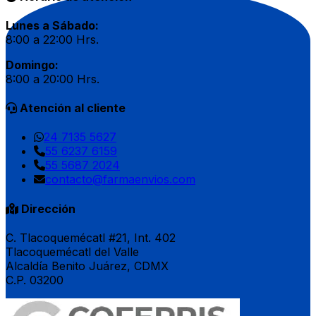
Lunes a Sábado:
8:00 a 22:00 Hrs.
Domingo:
8:00 a 20:00 Hrs.
Atención al cliente
24 7135 5627
55 6237 6159
55 5687 2024
contacto@farmaenvios.com
Dirección
C. Tlacoquemécatl #21, Int. 402
Tlacoquemécatl del Valle
Alcaldía Benito Juárez, CDMX
C.P. 03200