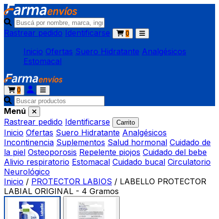
Rastrear pedido
Identificarse
0
Inicio
Ofertas
Suero Hidratante
Analgésicos
Estomacal
0
Menú
Rastrear pedido
Identificarse
Carrito
Inicio
Ofertas
Suero Hidratante
Analgésicos
Incontinencia
Suplementos
Salud hormonal
Cuidado de
la piel
Osteoporosis
Repelente piojos
Cuidado del bebe
Alivio respiratorio
Estomacal
Cuidado bucal
Circulatorio
Neurológico
Inicio
/
PROTECTOR LABIOS
/
LABELLO PROTECTOR
LABIAL ORIGINAL - 4 Gramos