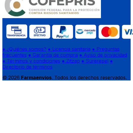
● ¿Quiénes somos?
● Licencia sanitaria
● Preguntas
frecuentes
● Garantía de compra
● Aviso de privacidad
● Términos y condiciones
● Zitzap
● Surerepel
●
Directorio de términos
© 2026
Farmaenvíos
. Todos los derechos reservados.