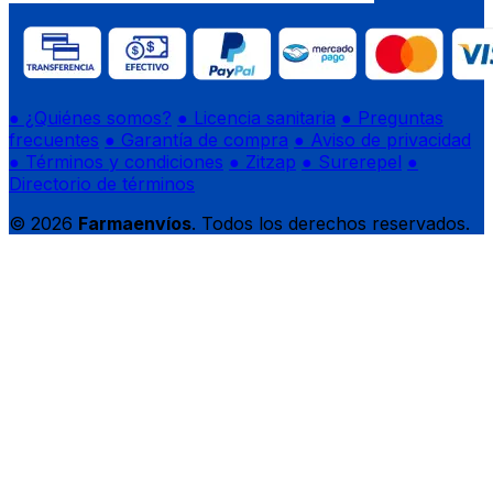
● ¿Quiénes somos?
● Licencia sanitaria
● Preguntas
frecuentes
● Garantía de compra
● Aviso de privacidad
● Términos y condiciones
● Zitzap
● Surerepel
●
Directorio de términos
© 2026
Farmaenvíos
. Todos los derechos reservados.