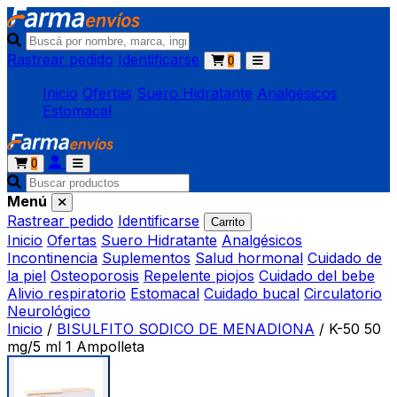
Rastrear pedido
Identificarse
0
Inicio
Ofertas
Suero Hidratante
Analgésicos
Estomacal
0
Menú
Rastrear pedido
Identificarse
Carrito
Inicio
Ofertas
Suero Hidratante
Analgésicos
Incontinencia
Suplementos
Salud hormonal
Cuidado de
la piel
Osteoporosis
Repelente piojos
Cuidado del bebe
Alivio respiratorio
Estomacal
Cuidado bucal
Circulatorio
Neurológico
Inicio
/
BISULFITO SODICO DE MENADIONA
/
K-50 50
mg/5 ml 1 Ampolleta