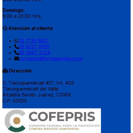
Domingo:
8:00 a 20:00 Hrs.
Atención al cliente
24 7135 5627
55 6237 6159
55 5687 2024
contacto@farmaenvios.com
Dirección
C. Tlacoquemécatl #21, Int. 402
Tlacoquemécatl del Valle
Alcaldía Benito Juárez, CDMX
C.P. 03200