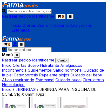
Rastrear pedido
Identificarse
0
Inicio
Ofertas
Suero Hidratante
Analgésicos
Estomacal
0
Menú
Rastrear pedido
Identificarse
Carrito
Inicio
Ofertas
Suero Hidratante
Analgésicos
Incontinencia
Suplementos
Salud hormonal
Cuidado de
la piel
Osteoporosis
Repelente piojos
Cuidado del bebe
Alivio respiratorio
Estomacal
Cuidado bucal
Circulatorio
Neurológico
Inicio
/
JERINGAS
/
JERINGA PARA INSULINA DL
0.5mL 31g X 6mm 10pz