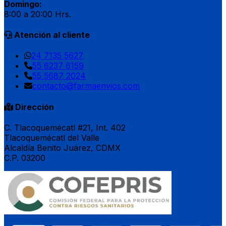
Domingo:
8:00 a 20:00 Hrs.
Atención al cliente
24 7135 5627
55 6237 6159
55 5687 2024
contacto@farmaenvios.com
Dirección
C. Tlacoquemécatl #21, Int. 402
Tlacoquemécatl del Valle
Alcaldía Benito Juárez, CDMX
C.P. 03200