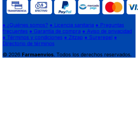
● ¿Quiénes somos?
● Licencia sanitaria
● Preguntas
frecuentes
● Garantía de compra
● Aviso de privacidad
● Términos y condiciones
● Zitzap
● Surerepel
●
Directorio de términos
© 2026
Farmaenvíos
. Todos los derechos reservados.