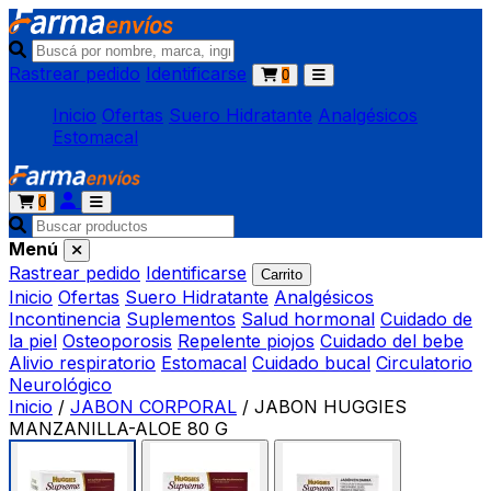
Rastrear pedido
Identificarse
0
Inicio
Ofertas
Suero Hidratante
Analgésicos
Estomacal
0
Menú
Rastrear pedido
Identificarse
Carrito
Inicio
Ofertas
Suero Hidratante
Analgésicos
Incontinencia
Suplementos
Salud hormonal
Cuidado de
la piel
Osteoporosis
Repelente piojos
Cuidado del bebe
Alivio respiratorio
Estomacal
Cuidado bucal
Circulatorio
Neurológico
Inicio
/
JABON CORPORAL
/
JABON HUGGIES
MANZANILLA-ALOE 80 G