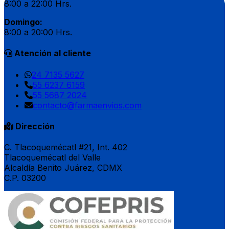
8:00 a 22:00 Hrs.
Domingo:
8:00 a 20:00 Hrs.
Atención al cliente
24 7135 5627
55 6237 6159
55 5687 2024
contacto@farmaenvios.com
Dirección
C. Tlacoquemécatl #21, Int. 402
Tlacoquemécatl del Valle
Alcaldía Benito Juárez, CDMX
C.P. 03200