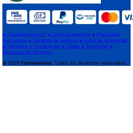
● ¿Quiénes somos?
● Licencia sanitaria
● Preguntas
frecuentes
● Garantía de compra
● Aviso de privacidad
● Términos y condiciones
● Zitzap
● Surerepel
●
Directorio de términos
© 2026
Farmaenvíos
. Todos los derechos reservados.