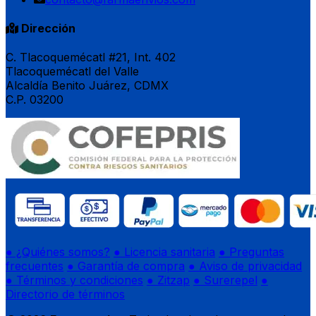
Dirección
C. Tlacoquemécatl #21, Int. 402
Tlacoquemécatl del Valle
Alcaldía Benito Juárez, CDMX
C.P. 03200
● ¿Quiénes somos?
● Licencia sanitaria
● Preguntas
frecuentes
● Garantía de compra
● Aviso de privacidad
● Términos y condiciones
● Zitzap
● Surerepel
●
Directorio de términos