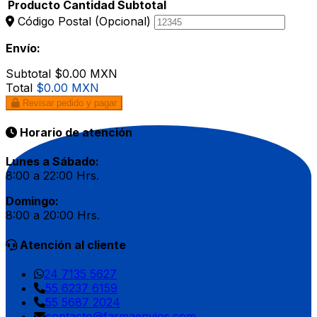
Producto
Cantidad
Subtotal
Código Postal
(Opcional)
Envío:
Subtotal
$0.00 MXN
Total
$0.00 MXN
Revisar pedido y pagar
Horario de atención
Lunes a Sábado:
8:00 a 22:00 Hrs.
Domingo:
8:00 a 20:00 Hrs.
Atención al cliente
24 7135 5627
55 6237 6159
55 5687 2024
contacto@farmaenvios.com