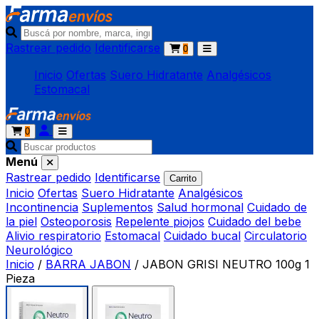
Rastrear pedido
Identificarse
0
Inicio
Ofertas
Suero Hidratante
Analgésicos
Estomacal
0
Menú
Rastrear pedido
Identificarse
Carrito
Inicio
Ofertas
Suero Hidratante
Analgésicos
Incontinencia
Suplementos
Salud hormonal
Cuidado de
la piel
Osteoporosis
Repelente piojos
Cuidado del bebe
Alivio respiratorio
Estomacal
Cuidado bucal
Circulatorio
Neurológico
Inicio
/
BARRA JABON
/
JABON GRISI NEUTRO 100g 1
Pieza