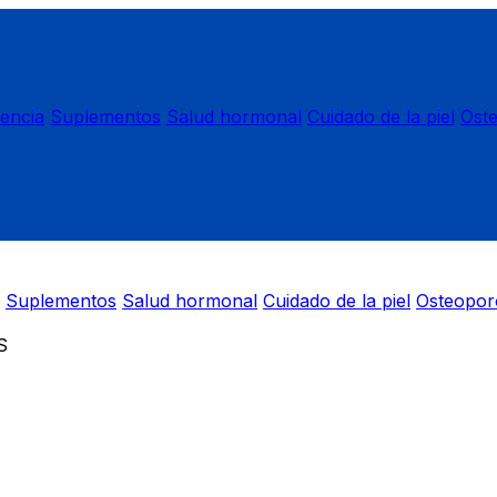
nencia
Suplementos
Salud hormonal
Cuidado de la piel
Ost
Suplementos
Salud hormonal
Cuidado de la piel
Osteopor
S