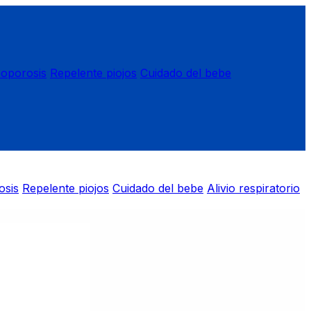
eoporosis
Repelente piojos
Cuidado del bebe
osis
Repelente piojos
Cuidado del bebe
Alivio respiratorio