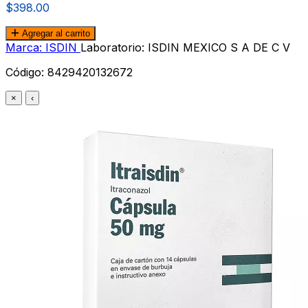
$398.00
Agregar al carrito
Marca: ISDIN
Laboratorio: ISDIN MEXICO S A DE C V
Código:
8429420132672
×
‹