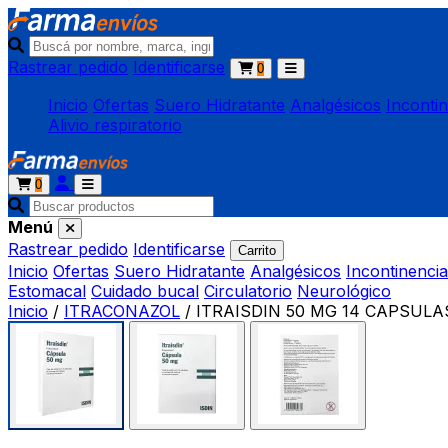
Rastrear pedido
Identificarse
0
Inicio
Ofertas
Suero Hidratante
Analgésicos
Inconti
Alivio respiratorio
0
Menú
Rastrear pedido
Identificarse
Carrito
Inicio
Ofertas
Suero Hidratante
Analgésicos
Incontinencia
Estomacal
Cuidado bucal
Circulatorio
Neurológico
Inicio
/
ITRACONAZOL
/
ITRAISDIN 50 MG 14 CAPSULA