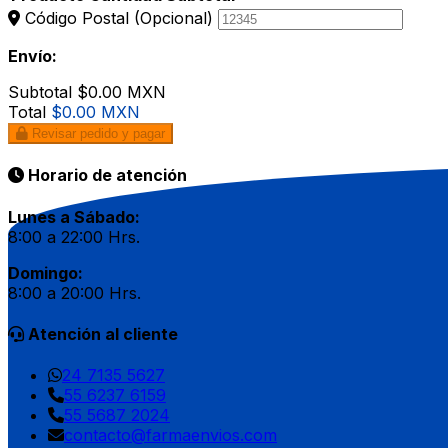
Código Postal
(Opcional)
Envío:
Subtotal
$0.00 MXN
Total
$0.00 MXN
Revisar pedido y pagar
Horario de atención
Lunes a Sábado:
8:00 a 22:00 Hrs.
Domingo:
8:00 a 20:00 Hrs.
Atención al cliente
24 7135 5627
55 6237 6159
55 5687 2024
contacto@farmaenvios.com