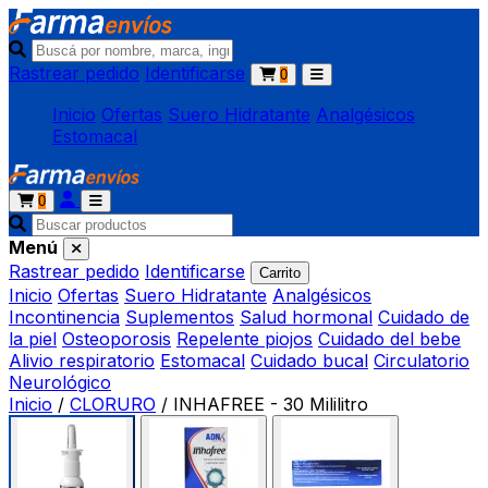
Rastrear pedido
Identificarse
0
Inicio
Ofertas
Suero Hidratante
Analgésicos
Estomacal
0
Menú
Rastrear pedido
Identificarse
Carrito
Inicio
Ofertas
Suero Hidratante
Analgésicos
Incontinencia
Suplementos
Salud hormonal
Cuidado de
la piel
Osteoporosis
Repelente piojos
Cuidado del bebe
Alivio respiratorio
Estomacal
Cuidado bucal
Circulatorio
Neurológico
Inicio
/
CLORURO
/
INHAFREE - 30 Mililitro