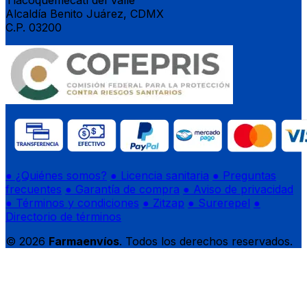
Tlacoquemécatl del Valle
Alcaldía Benito Juárez, CDMX
C.P. 03200
● ¿Quiénes somos?
● Licencia sanitaria
● Preguntas
frecuentes
● Garantía de compra
● Aviso de privacidad
● Términos y condiciones
● Zitzap
● Surerepel
●
Directorio de términos
© 2026
Farmaenvíos
. Todos los derechos reservados.