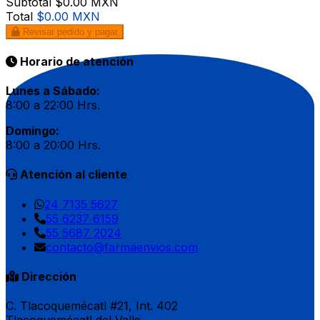
Subtotal
$0.00 MXN
Total
$0.00 MXN
Revisar pedido y pagar
Horario de atención
Lunes a Sábado:
8:00 a 22:00 Hrs.
Domingo:
8:00 a 20:00 Hrs.
Atención al cliente
24 7135 5627
55 6237 6159
55 5687 2024
contacto@farmaenvios.com
Dirección
C. Tlacoquemécatl #21, Int. 402