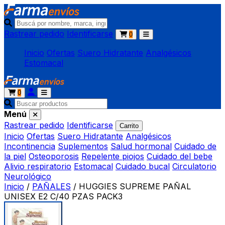
Rastrear pedido
Identificarse
0
Inicio
Ofertas
Suero Hidratante
Analgésicos
Estomacal
0
Menú
Rastrear pedido
Identificarse
Carrito
Inicio
Ofertas
Suero Hidratante
Analgésicos
Incontinencia
Suplementos
Salud hormonal
Cuidado de
la piel
Osteoporosis
Repelente piojos
Cuidado del bebe
Alivio respiratorio
Estomacal
Cuidado bucal
Circulatorio
Neurológico
Inicio
/
PAÑALES
/
HUGGIES SUPREME PAÑAL
UNISEX E2 C/40 PZAS PACK3