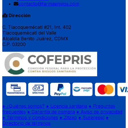
contacto@farmaenvios.com
Dirección
C. Tlacoquemécatl #21, Int. 402
Tlacoquemécatl del Valle
Alcaldía Benito Juárez, CDMX
C.P. 03200
● ¿Quiénes somos?
● Licencia sanitaria
● Preguntas
frecuentes
● Garantía de compra
● Aviso de privacidad
● Términos y condiciones
● Zitzap
● Surerepel
●
Directorio de términos