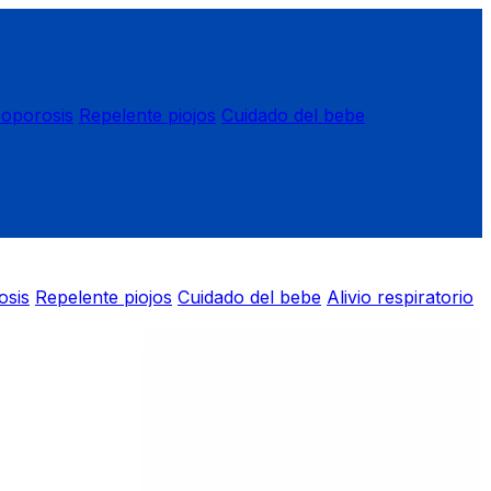
eoporosis
Repelente piojos
Cuidado del bebe
osis
Repelente piojos
Cuidado del bebe
Alivio respiratorio