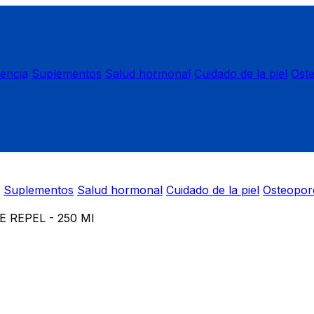
nencia
Suplementos
Salud hormonal
Cuidado de la piel
Ost
Suplementos
Salud hormonal
Cuidado de la piel
Osteopor
 REPEL - 250 Ml