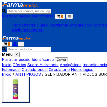
Rastrear pedido
Identificarse
0
Inicio
Ofertas
Suero Hidratante
Analgésicos
Inconti
Alivio respiratorio
0
Menú
Rastrear pedido
Identificarse
Carrito
Inicio
Ofertas
Suero Hidratante
Analgésicos
Incontinencia
Estomacal
Cuidado bucal
Circulatorio
Neurológico
Inicio
/
ANTI PIOJOS
/
GEL FIJADOR ANTI PIOJOS SURE