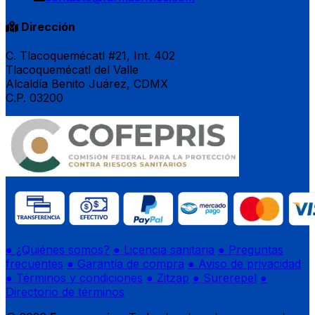
Dirección
C. Tlacoquemécatl #21, Int. 402
Tlacoquemécatl del Valle
Alcaldía Benito Juárez, CDMX
C.P. 03200
● ¿Quiénes somos?
● Licencia sanitaria
● Preguntas
frecuentes
● Garantía de compra
● Aviso de privacidad
● Términos y condiciones
● Zitzap
● Surerepel
●
Directorio de términos