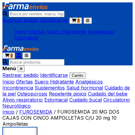
Rastrear pedido
Identificarse
0
Inicio
Ofertas
Suero Hidratante
Analgésicos
Estomacal
0
Menú
Rastrear pedido
Identificarse
Carrito
Inicio
Ofertas
Suero Hidratante
Analgésicos
Incontinencia
Suplementos
Salud hormonal
Cuidado de
la piel
Osteoporosis
Repelente piojos
Cuidado del bebe
Alivio respiratorio
Estomacal
Cuidado bucal
Circulatorio
Neurológico
Inicio
/
FUROSEMIDA
/
FUROSEMIDA 20 MG DOS
CAJAS CON CINCO AMPOLLETAS C/U 20 mg 10
Ampolletas