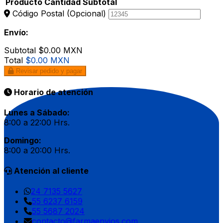
Producto
Cantidad
Subtotal
Código Postal
(Opcional)
Envío:
Subtotal
$0.00 MXN
Total
$0.00 MXN
Revisar pedido y pagar
Horario de atención
Lunes a Sábado:
8:00 a 22:00 Hrs.
Domingo:
8:00 a 20:00 Hrs.
Atención al cliente
24 7135 5627
55 6237 6159
55 5687 2024
contacto@farmaenvios.com