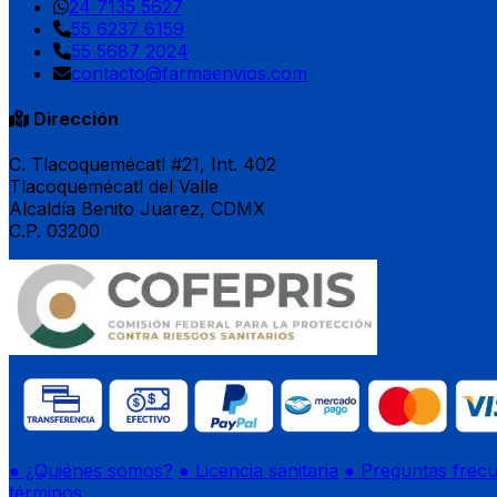
24 7135 5627
55 6237 6159
55 5687 2024
contacto@farmaenvios.com
Dirección
C. Tlacoquemécatl #21, Int. 402
Tlacoquemécatl del Valle
Alcaldía Benito Juárez, CDMX
C.P. 03200
● ¿Quiénes somos?
● Licencia sanitaria
● Preguntas frec
términos