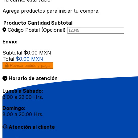
Agrega productos para iniciar tu compra.
Producto
Cantidad
Subtotal
Código Postal
(Opcional)
Envío:
Subtotal
$0.00 MXN
Total
$0.00 MXN
Revisar pedido y pagar
Horario de atención
Lunes a Sábado:
8:00 a 22:00 Hrs.
Domingo:
8:00 a 20:00 Hrs.
Atención al cliente