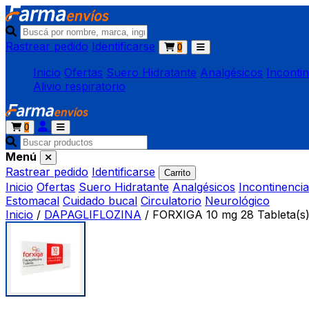
Rastrear pedido
Identificarse
0
Inicio
Ofertas
Suero Hidratante
Analgésicos
Inconti
Alivio respiratorio
0
Menú
Rastrear pedido
Identificarse
Carrito
Inicio
Ofertas
Suero Hidratante
Analgésicos
Incontinencia
Estomacal
Cuidado bucal
Circulatorio
Neurológico
Inicio
/
DAPAGLIFLOZINA
/
FORXIGA 10 mg 28 Tableta(s