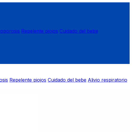
eoporosis
Repelente piojos
Cuidado del bebe
osis
Repelente piojos
Cuidado del bebe
Alivio respiratorio