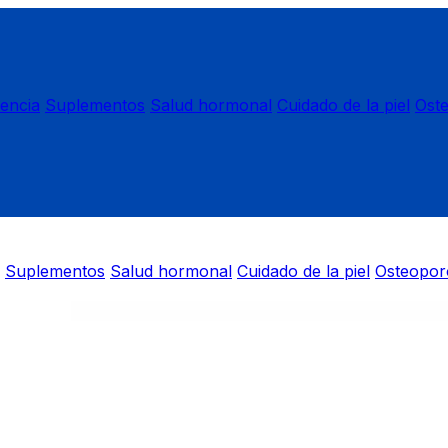
nencia
Suplementos
Salud hormonal
Cuidado de la piel
Ost
Suplementos
Salud hormonal
Cuidado de la piel
Osteopor
)