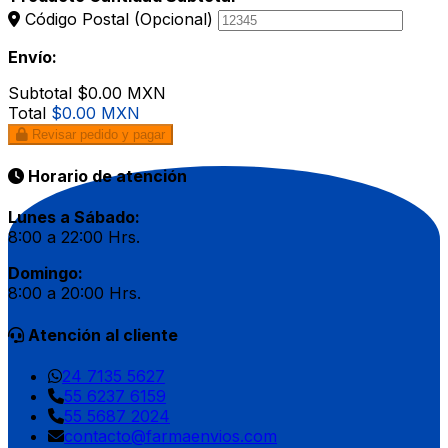
Código Postal
(Opcional)
Envío:
Subtotal
$0.00 MXN
Total
$0.00 MXN
Revisar pedido y pagar
Horario de atención
Lunes a Sábado:
8:00 a 22:00 Hrs.
Domingo:
8:00 a 20:00 Hrs.
Atención al cliente
24 7135 5627
55 6237 6159
55 5687 2024
contacto@farmaenvios.com