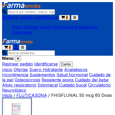
Rastrear pedido
Identificarse
0
Inicio
Ofertas
Suero Hidratante
Analgésicos
Estomacal
0
Menú
Rastrear pedido
Identificarse
Carrito
Inicio
Ofertas
Suero Hidratante
Analgésicos
Incontinencia
Suplementos
Salud hormonal
Cuidado de
la piel
Osteoporosis
Repelente piojos
Cuidado del bebe
Alivio respiratorio
Estomacal
Cuidado bucal
Circulatorio
Neurológico
Inicio
/
FLUTICASONA
/
FHISFLUNAL 50 mcg 60 Dosis