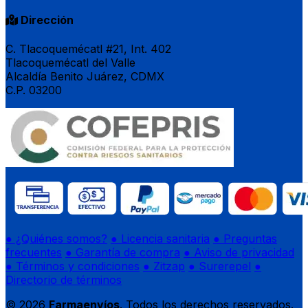
Dirección
C. Tlacoquemécatl #21, Int. 402
Tlacoquemécatl del Valle
Alcaldía Benito Juárez, CDMX
C.P. 03200
● ¿Quiénes somos?
● Licencia sanitaria
● Preguntas
frecuentes
● Garantía de compra
● Aviso de privacidad
● Términos y condiciones
● Zitzap
● Surerepel
●
Directorio de términos
© 2026
Farmaenvíos
. Todos los derechos reservados.