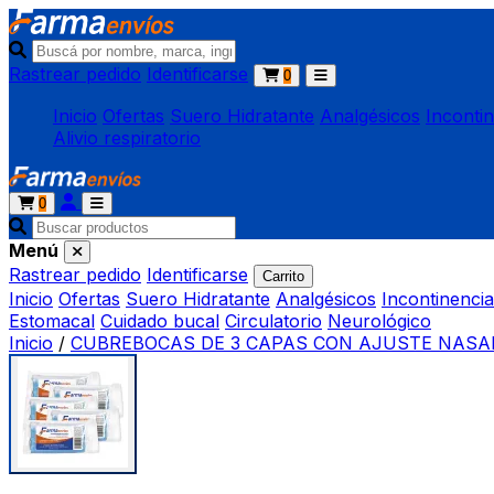
Rastrear pedido
Identificarse
0
Inicio
Ofertas
Suero Hidratante
Analgésicos
Inconti
Alivio respiratorio
0
Menú
Rastrear pedido
Identificarse
Carrito
Inicio
Ofertas
Suero Hidratante
Analgésicos
Incontinencia
Estomacal
Cuidado bucal
Circulatorio
Neurológico
Inicio
/
CUBREBOCAS DE 3 CAPAS CON AJUSTE NASA