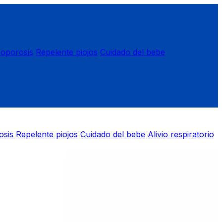
eoporosis
Repelente piojos
Cuidado del bebe
osis
Repelente piojos
Cuidado del bebe
Alivio respiratorio