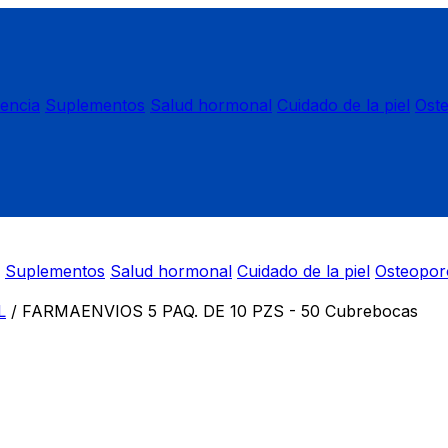
nencia
Suplementos
Salud hormonal
Cuidado de la piel
Ost
Suplementos
Salud hormonal
Cuidado de la piel
Osteopor
L
/
FARMAENVIOS 5 PAQ. DE 10 PZS - 50 Cubrebocas