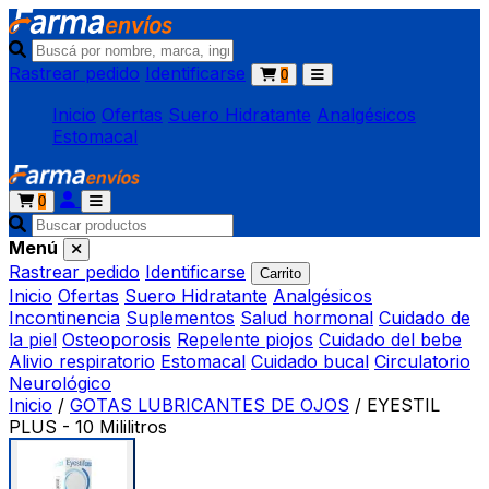
Rastrear pedido
Identificarse
0
Inicio
Ofertas
Suero Hidratante
Analgésicos
Estomacal
0
Menú
Rastrear pedido
Identificarse
Carrito
Inicio
Ofertas
Suero Hidratante
Analgésicos
Incontinencia
Suplementos
Salud hormonal
Cuidado de
la piel
Osteoporosis
Repelente piojos
Cuidado del bebe
Alivio respiratorio
Estomacal
Cuidado bucal
Circulatorio
Neurológico
Inicio
/
GOTAS LUBRICANTES DE OJOS
/
EYESTIL
PLUS - 10 Mililitros