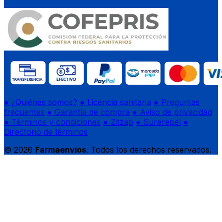
● ¿Quiénes somos?
● Licencia sanitaria
● Preguntas
frecuentes
● Garantía de compra
● Aviso de privacidad
● Términos y condiciones
● Zitzap
● Surerepel
●
Directorio de términos
© 2026
Farmaenvíos
. Todos los derechos reservados.