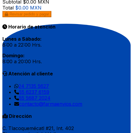
Subtotal
$0.00 MXN
Total
$0.00 MXN
Revisar pedido y pagar
Horario de atención
Lunes a Sábado:
8:00 a 22:00 Hrs.
Domingo:
8:00 a 20:00 Hrs.
Atención al cliente
24 7135 5627
55 6237 6159
55 5687 2024
contacto@farmaenvios.com
Dirección
C. Tlacoquemécatl #21, Int. 402