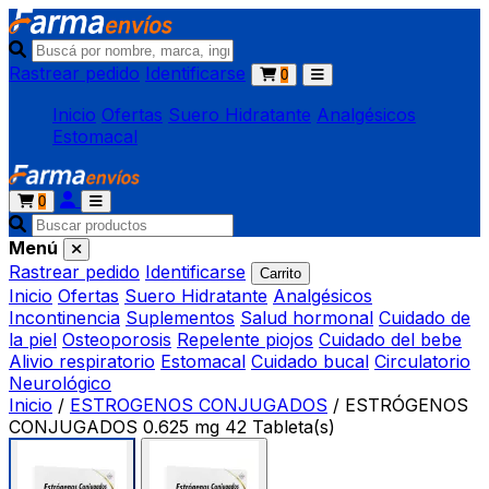
Rastrear pedido
Identificarse
0
Inicio
Ofertas
Suero Hidratante
Analgésicos
Estomacal
0
Menú
Rastrear pedido
Identificarse
Carrito
Inicio
Ofertas
Suero Hidratante
Analgésicos
Incontinencia
Suplementos
Salud hormonal
Cuidado de
la piel
Osteoporosis
Repelente piojos
Cuidado del bebe
Alivio respiratorio
Estomacal
Cuidado bucal
Circulatorio
Neurológico
Inicio
/
ESTROGENOS CONJUGADOS
/
ESTRÓGENOS
CONJUGADOS 0.625 mg 42 Tableta(s)