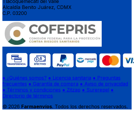
Tlacoquemécatl del Valle
Alcaldía Benito Juárez, CDMX
C.P. 03200
● ¿Quiénes somos?
● Licencia sanitaria
● Preguntas
frecuentes
● Garantía de compra
● Aviso de privacidad
● Términos y condiciones
● Zitzap
● Surerepel
●
Directorio de términos
© 2026
Farmaenvíos
. Todos los derechos reservados.