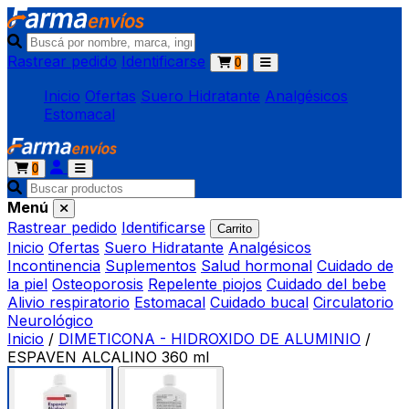
Rastrear pedido
Identificarse
0
Inicio
Ofertas
Suero Hidratante
Analgésicos
Estomacal
0
Menú
Rastrear pedido
Identificarse
Carrito
Inicio
Ofertas
Suero Hidratante
Analgésicos
Incontinencia
Suplementos
Salud hormonal
Cuidado de
la piel
Osteoporosis
Repelente piojos
Cuidado del bebe
Alivio respiratorio
Estomacal
Cuidado bucal
Circulatorio
Neurológico
Inicio
/
DIMETICONA - HIDROXIDO DE ALUMINIO
/
ESPAVEN ALCALINO 360 ml