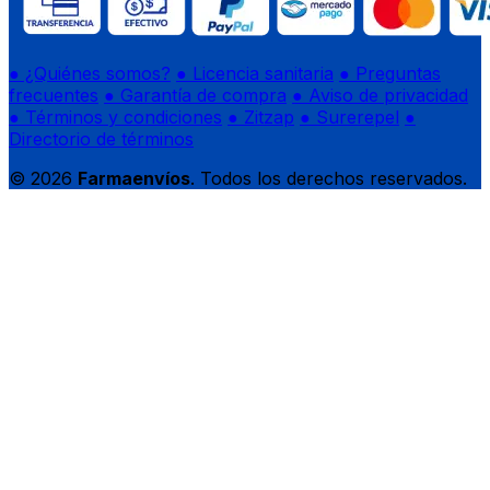
● ¿Quiénes somos?
● Licencia sanitaria
● Preguntas
frecuentes
● Garantía de compra
● Aviso de privacidad
● Términos y condiciones
● Zitzap
● Surerepel
●
Directorio de términos
© 2026
Farmaenvíos
. Todos los derechos reservados.