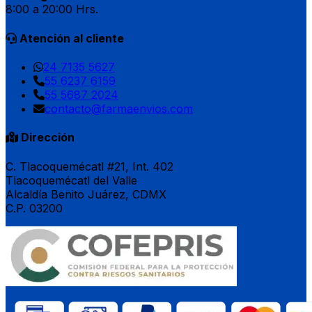
8:00 a 20:00 Hrs.
Atención al cliente
24 7135 5627
55 6237 6159
55 5687 2024
contacto@farmaenvios.com
Dirección
C. Tlacoquemécatl #21, Int. 402
Tlacoquemécatl del Valle
Alcaldía Benito Juárez, CDMX
C.P. 03200