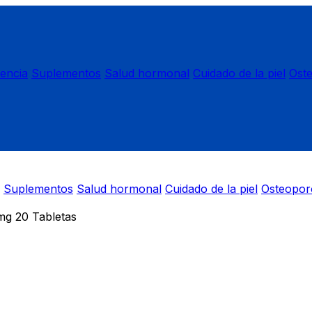
nencia
Suplementos
Salud hormonal
Cuidado de la piel
Ost
Suplementos
Salud hormonal
Cuidado de la piel
Osteopor
 20 Tabletas