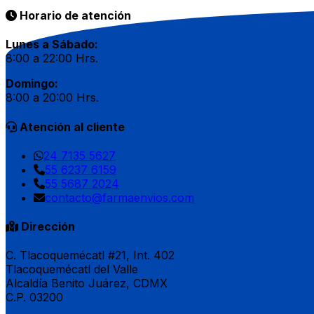
Horario de atención
Lunes a Sábado:
8:00 a 22:00 Hrs.
Domingo:
8:00 a 20:00 Hrs.
Atención al cliente
24 7135 5627
55 6237 6159
55 5687 2024
contacto@farmaenvios.com
Dirección
C. Tlacoquemécatl #21, Int. 402
Tlacoquemécatl del Valle
Alcaldía Benito Juárez, CDMX
C.P. 03200