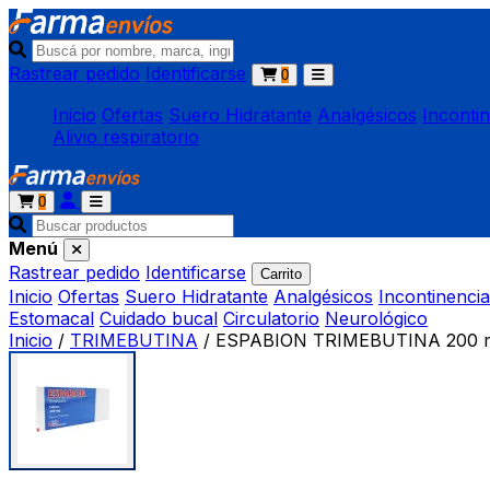
Rastrear pedido
Identificarse
0
Inicio
Ofertas
Suero Hidratante
Analgésicos
Inconti
Alivio respiratorio
0
Menú
Rastrear pedido
Identificarse
Carrito
Inicio
Ofertas
Suero Hidratante
Analgésicos
Incontinencia
Estomacal
Cuidado bucal
Circulatorio
Neurológico
Inicio
/
TRIMEBUTINA
/
ESPABION TRIMEBUTINA 200 mg