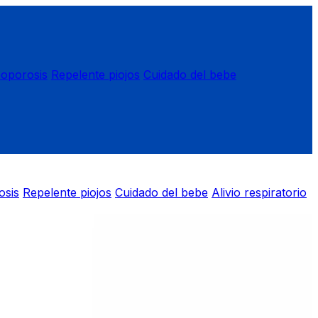
eoporosis
Repelente piojos
Cuidado del bebe
osis
Repelente piojos
Cuidado del bebe
Alivio respiratorio