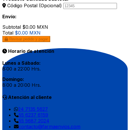
Código Postal
(Opcional)
Envío:
Subtotal
$0.00 MXN
Total
$0.00 MXN
Revisar pedido y pagar
Horario de atención
Lunes a Sábado:
8:00 a 22:00 Hrs.
Domingo:
8:00 a 20:00 Hrs.
Atención al cliente
24 7135 5627
55 6237 6159
55 5687 2024
contacto@farmaenvios.com