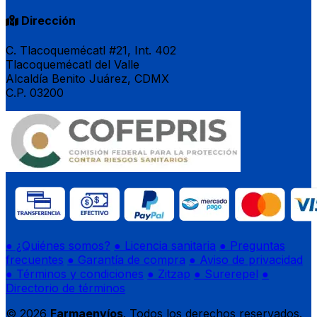
Dirección
C. Tlacoquemécatl #21, Int. 402
Tlacoquemécatl del Valle
Alcaldía Benito Juárez, CDMX
C.P. 03200
● ¿Quiénes somos?
● Licencia sanitaria
● Preguntas
frecuentes
● Garantía de compra
● Aviso de privacidad
● Términos y condiciones
● Zitzap
● Surerepel
●
Directorio de términos
© 2026
Farmaenvíos
. Todos los derechos reservados.