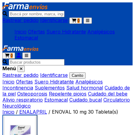
Rastrear pedido
Identificarse
0
Inicio
Ofertas
Suero Hidratante
Analgésicos
Estomacal
0
Menú
Rastrear pedido
Identificarse
Carrito
Inicio
Ofertas
Suero Hidratante
Analgésicos
Incontinencia
Suplementos
Salud hormonal
Cuidado de
la piel
Osteoporosis
Repelente piojos
Cuidado del bebe
Alivio respiratorio
Estomacal
Cuidado bucal
Circulatorio
Neurológico
Inicio
/
ENALAPRIL
/
ENOVAL 10 mg 30 Tableta(s)