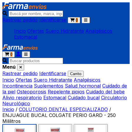
Rastrear pedido
Identificarse
0
Inicio
Ofertas
Suero Hidratante
Analgésicos
Estomacal
0
Menú
Rastrear pedido
Identificarse
Carrito
Inicio
Ofertas
Suero Hidratante
Analgésicos
Incontinencia
Suplementos
Salud hormonal
Cuidado de
la piel
Osteoporosis
Repelente piojos
Cuidado del bebe
Alivio respiratorio
Estomacal
Cuidado bucal
Circulatorio
Neurológico
Inicio
/
COLUTORIO DENTAL ESPECIALIZADO
/
ENJUAGUE BUCAL COLGATE PERIO GARD - 250
Mililitros