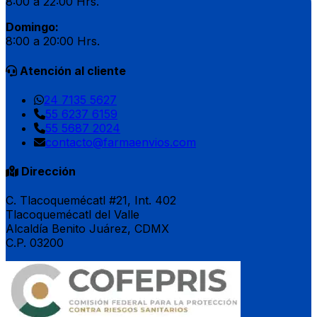
8:00 a 22:00 Hrs.
Domingo:
8:00 a 20:00 Hrs.
Atención al cliente
24 7135 5627
55 6237 6159
55 5687 2024
contacto@farmaenvios.com
Dirección
C. Tlacoquemécatl #21, Int. 402
Tlacoquemécatl del Valle
Alcaldía Benito Juárez, CDMX
C.P. 03200