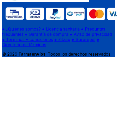
● ¿Quiénes somos?
● Licencia sanitaria
● Preguntas
frecuentes
● Garantía de compra
● Aviso de privacidad
● Términos y condiciones
● Zitzap
● Surerepel
●
Directorio de términos
© 2026
Farmaenvíos
. Todos los derechos reservados.