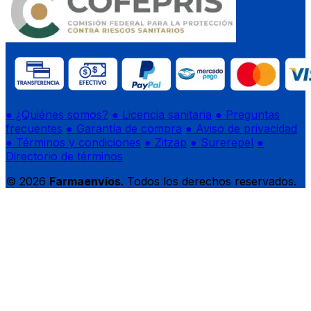
● ¿Quiénes somos?
● Licencia sanitaria
● Preguntas
frecuentes
● Garantía de compra
● Aviso de privacidad
● Términos y condiciones
● Zitzap
● Surerepel
●
Directorio de términos
© 2026
Farmaenvíos
. Todos los derechos reservados.