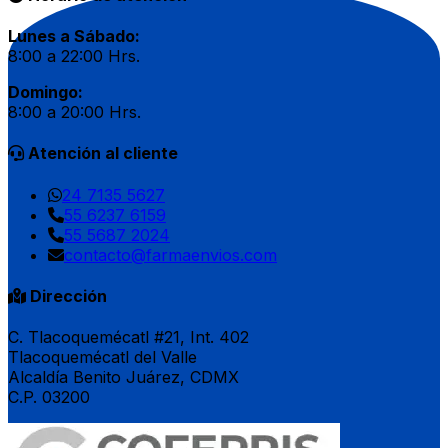
Lunes a Sábado:
8:00 a 22:00 Hrs.
Domingo:
8:00 a 20:00 Hrs.
Atención al cliente
24 7135 5627
55 6237 6159
55 5687 2024
contacto@farmaenvios.com
Dirección
C. Tlacoquemécatl #21, Int. 402
Tlacoquemécatl del Valle
Alcaldía Benito Juárez, CDMX
C.P. 03200