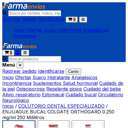
Rastrear pedido
Identificarse
0
Inicio
Ofertas
Suero Hidratante
Analgésicos
Estomacal
0
Menú
Rastrear pedido
Identificarse
Carrito
Inicio
Ofertas
Suero Hidratante
Analgésicos
Incontinencia
Suplementos
Salud hormonal
Cuidado de
la piel
Osteoporosis
Repelente piojos
Cuidado del bebe
Alivio respiratorio
Estomacal
Cuidado bucal
Circulatorio
Neurológico
Inicio
/
COLUTORIO DENTAL ESPECIALIZADO
/
ENJUAGUE BUCAL COLGATE ORTHOGARD 0.250
mg/ml 250 Mililitros