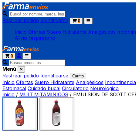
Rastrear pedido
Identificarse
0
Inicio
Ofertas
Suero Hidratante
Analgésicos
Inconti
Alivio respiratorio
0
Menú
Rastrear pedido
Identificarse
Carrito
Inicio
Ofertas
Suero Hidratante
Analgésicos
Incontinencia
Estomacal
Cuidado bucal
Circulatorio
Neurológico
Inicio
/
MULTIVITAMINICOS
/
EMULSION DE SCOTT CEREZ