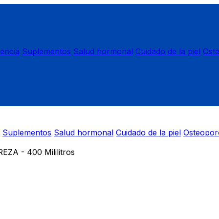
nencia
Suplementos
Salud hormonal
Cuidado de la piel
Ost
Suplementos
Salud hormonal
Cuidado de la piel
Osteopor
A - 400 Mililitros