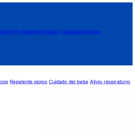
eoporosis
Repelente piojos
Cuidado del bebe
osis
Repelente piojos
Cuidado del bebe
Alivio respiratorio