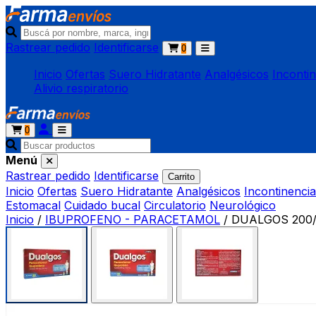
Rastrear pedido
Identificarse
0
Inicio
Ofertas
Suero Hidratante
Analgésicos
Inconti
Alivio respiratorio
0
Menú
Rastrear pedido
Identificarse
Carrito
Inicio
Ofertas
Suero Hidratante
Analgésicos
Incontinencia
Estomacal
Cuidado bucal
Circulatorio
Neurológico
Inicio
/
IBUPROFENO - PARACETAMOL
/
DUALGOS 200/3