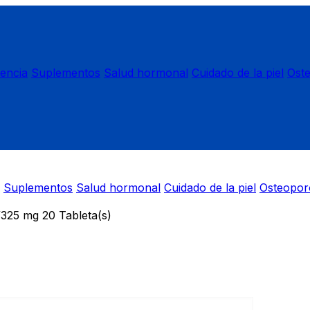
nencia
Suplementos
Salud hormonal
Cuidado de la piel
Ost
Suplementos
Salud hormonal
Cuidado de la piel
Osteopor
25 mg 20 Tableta(s)