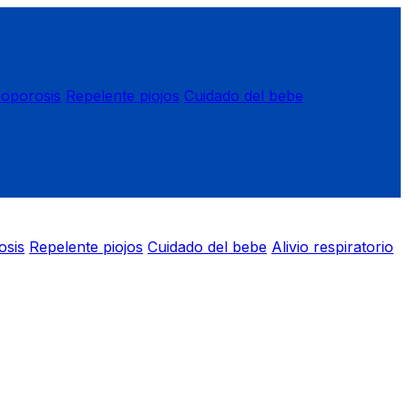
eoporosis
Repelente piojos
Cuidado del bebe
osis
Repelente piojos
Cuidado del bebe
Alivio respiratorio