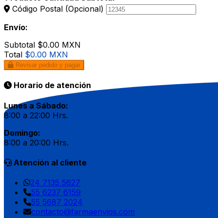
Código Postal
(Opcional)
Envío:
Subtotal
$0.00 MXN
Total
$0.00 MXN
Revisar pedido y pagar
Horario de atención
Lunes a Sábado:
8:00 a 22:00 Hrs.
Domingo:
8:00 a 20:00 Hrs.
Atención al cliente
24 7135 5627
55 6237 6159
55 5687 2024
contacto@farmaenvios.com