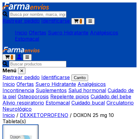
Rastrear pedido
Identificarse
0
Inicio
Ofertas
Suero Hidratante
Analgésicos
Estomacal
0
Menú
Rastrear pedido
Identificarse
Carrito
Inicio
Ofertas
Suero Hidratante
Analgésicos
Incontinencia
Suplementos
Salud hormonal
Cuidado de
la piel
Osteoporosis
Repelente piojos
Cuidado del bebe
Alivio respiratorio
Estomacal
Cuidado bucal
Circulatorio
Neurológico
Inicio
/
DEXKETOPROFENO
/
DOXON 25 mg 10
Tableta(s)