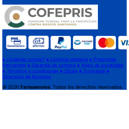
● ¿Quiénes somos?
● Licencia sanitaria
● Preguntas
frecuentes
● Garantía de compra
● Aviso de privacidad
● Términos y condiciones
● Zitzap
● Surerepel
●
Directorio de términos
© 2026
Farmaenvíos
. Todos los derechos reservados.