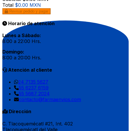
Total
$0.00 MXN
Revisar pedido y pagar
Horario de atención
Lunes a Sábado:
8:00 a 22:00 Hrs.
Domingo:
8:00 a 20:00 Hrs.
Atención al cliente
24 7135 5627
55 6237 6159
55 5687 2024
contacto@farmaenvios.com
Dirección
C. Tlacoquemécatl #21, Int. 402
Tlacoquemécatl del Valle