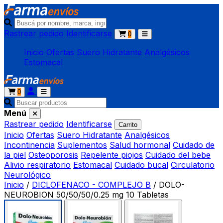
Rastrear pedido
Identificarse
0
Inicio
Ofertas
Suero Hidratante
Analgésicos
Estomacal
0
Menú
Rastrear pedido
Identificarse
Carrito
Inicio
Ofertas
Suero Hidratante
Analgésicos
Incontinencia
Suplementos
Salud hormonal
Cuidado de
la piel
Osteoporosis
Repelente piojos
Cuidado del bebe
Alivio respiratorio
Estomacal
Cuidado bucal
Circulatorio
Neurológico
Inicio
/
DICLOFENACO - COMPLEJO B
/
DOLO-
NEUROBION 50/50/50/0.25 mg 10 Tabletas