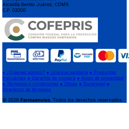
Alcaldía Benito Juárez, CDMX
C.P. 03200
● ¿Quiénes somos?
● Licencia sanitaria
● Preguntas
frecuentes
● Garantía de compra
● Aviso de privacidad
● Términos y condiciones
● Zitzap
● Surerepel
●
Directorio de términos
© 2026
Farmaenvíos
. Todos los derechos reservados.