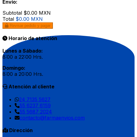
Envío:
Subtotal
$0.00 MXN
Total
$0.00 MXN
Revisar pedido y pagar
Horario de atención
Lunes a Sábado:
8:00 a 22:00 Hrs.
Domingo:
8:00 a 20:00 Hrs.
Atención al cliente
24 7135 5627
55 6237 6159
55 5687 2024
contacto@farmaenvios.com
Dirección