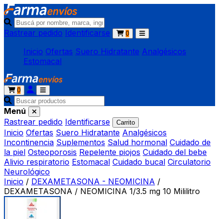
Rastrear pedido
Identificarse
0
Inicio
Ofertas
Suero Hidratante
Analgésicos
Estomacal
0
Menú
Rastrear pedido
Identificarse
Carrito
Inicio
Ofertas
Suero Hidratante
Analgésicos
Incontinencia
Suplementos
Salud hormonal
Cuidado de
la piel
Osteoporosis
Repelente piojos
Cuidado del bebe
Alivio respiratorio
Estomacal
Cuidado bucal
Circulatorio
Neurológico
Inicio
/
DEXAMETASONA - NEOMICINA
/
DEXAMETASONA / NEOMICINA 1/3.5 mg 10 Mililitro