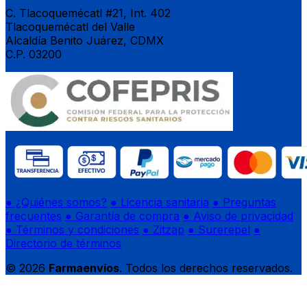
C. Tlacoquemécatl #21, Int. 402
Tlacoquemécatl del Valle
Alcaldía Benito Juárez, CDMX
C.P. 03200
● ¿Quiénes somos?
● Licencia sanitaria
● Preguntas
frecuentes
● Garantía de compra
● Aviso de privacidad
● Términos y condiciones
● Zitzap
● Surerepel
●
Directorio de términos
© 2026
Farmaenvíos
. Todos los derechos reservados.