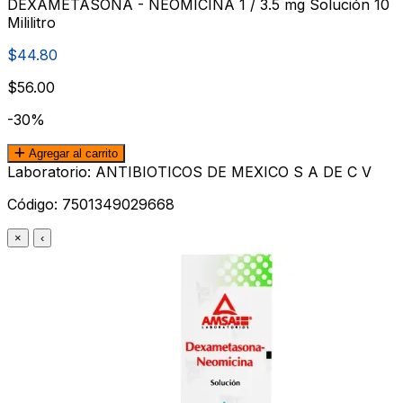
DEXAMETASONA - NEOMICINA 1 / 3.5 mg Solución 10
Mililitro
$44.80
$56.00
-30%
Agregar al carrito
Laboratorio: ANTIBIOTICOS DE MEXICO S A DE C V
Código:
7501349029668
×
‹