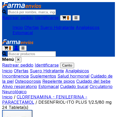
Rastrear pedido
Identificarse
0
Inicio
Ofertas
Suero Hidratante
Analgésicos
Estomacal
0
Menú
Rastrear pedido
Identificarse
Carrito
Inicio
Ofertas
Suero Hidratante
Analgésicos
Incontinencia
Suplementos
Salud hormonal
Cuidado de
la piel
Osteoporosis
Repelente piojos
Cuidado del bebe
Alivio respiratorio
Estomacal
Cuidado bucal
Circulatorio
Neurológico
Inicio
/
CLORFENAMINA - FENILEFRINA -
PARACETAMOL
/
DESENFRIOL-ITO PLUS 1/2.5/80 mg
24 Tableta(s)