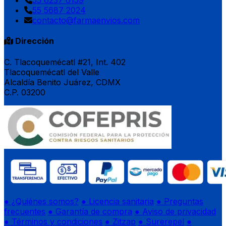
55 6237 6159
55 5687 2024
contacto@farmaenvios.com
Dirección
C. Tlacoquemécatl #21, Int. 402
Tlacoquemécatl del Valle
Alcaldía Benito Juárez, CDMX
C.P. 03200
● ¿Quiénes somos?
● Licencia sanitaria
● Preguntas
frecuentes
● Garantía de compra
● Aviso de privacidad
● Términos y condiciones
● Zitzap
● Surerepel
●