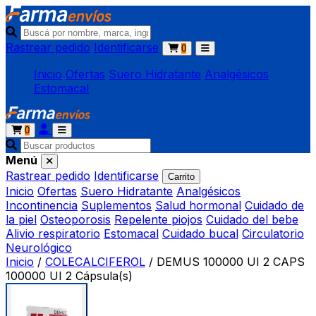
Rastrear pedido
Identificarse
0
Inicio
Ofertas
Suero Hidratante
Analgésicos
Estomacal
0
Menú
Rastrear pedido
Identificarse
Carrito
Inicio
Ofertas
Suero Hidratante
Analgésicos
Incontinencia
Suplementos
Salud hormonal
Cuidado de
la piel
Osteoporosis
Repelente piojos
Cuidado del bebe
Alivio respiratorio
Estomacal
Cuidado bucal
Circulatorio
Neurológico
Inicio
/
COLECALCIFEROL
/
DEMUS 100000 UI 2 CAPS
100000 UI 2 Cápsula(s)