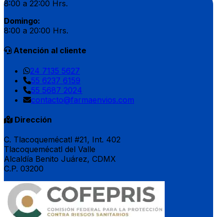
8:00 a 22:00 Hrs.
Domingo:
8:00 a 20:00 Hrs.
Atención al cliente
24 7135 5627
55 6237 6159
55 5687 2024
contacto@farmaenvios.com
Dirección
C. Tlacoquemécatl #21, Int. 402
Tlacoquemécatl del Valle
Alcaldía Benito Juárez, CDMX
C.P. 03200