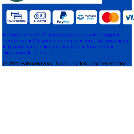
● ¿Quiénes somos?
● Licencia sanitaria
● Preguntas
frecuentes
● Garantía de compra
● Aviso de privacidad
● Términos y condiciones
● Zitzap
● Surerepel
●
Directorio de términos
© 2026
Farmaenvíos
. Todos los derechos reservados.