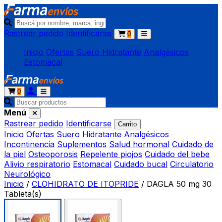
Rastrear pedido
Identificarse
0
Inicio
Ofertas
Suero Hidratante
Analgésicos
Estomacal
0
Menú
Rastrear pedido
Identificarse
Carrito
Inicio
Ofertas
Suero Hidratante
Analgésicos
Incontinencia
Suplementos
Salud hormonal
Cuidado de
la piel
Osteoporosis
Repelente piojos
Cuidado del bebe
Alivio respiratorio
Estomacal
Cuidado bucal
Circulatorio
Neurológico
Inicio
/
CLOHIDRATO DE ITOPRIDE
/
DAGLA 50 mg 30
Tableta(s)