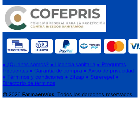
● ¿Quiénes somos?
● Licencia sanitaria
● Preguntas
frecuentes
● Garantía de compra
● Aviso de privacidad
● Términos y condiciones
● Zitzap
● Surerepel
●
Directorio de términos
© 2026
Farmaenvíos
. Todos los derechos reservados.