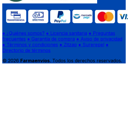
● ¿Quiénes somos?
● Licencia sanitaria
● Preguntas
frecuentes
● Garantía de compra
● Aviso de privacidad
● Términos y condiciones
● Zitzap
● Surerepel
●
Directorio de términos
© 2026
Farmaenvíos
. Todos los derechos reservados.