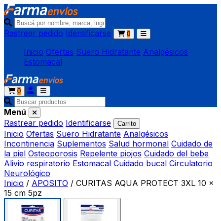
Rastrear pedido
Identificarse
0
Inicio
Ofertas
Suero Hidratante
Analgésicos
Estomacal
0
Menú
Rastrear pedido
Identificarse
Carrito
Inicio
Ofertas
Suero Hidratante
Analgésicos
Incontinencia
Suplementos
Salud hormonal
Cuidado de
la piel
Osteoporosis
Repelente piojos
Cuidado del bebe
Alivio respiratorio
Estomacal
Cuidado bucal
Circulatorio
Neurológico
Inicio
/
APOSITO
/
CURITAS AQUA PROTECT 3XL 10 x
15 cm 5pz