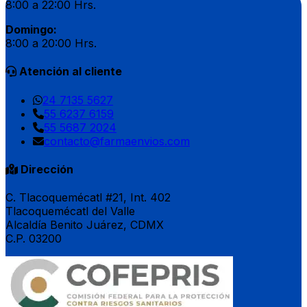
8:00 a 22:00 Hrs.
Domingo:
8:00 a 20:00 Hrs.
Atención al cliente
24 7135 5627
55 6237 6159
55 5687 2024
contacto@farmaenvios.com
Dirección
C. Tlacoquemécatl #21, Int. 402
Tlacoquemécatl del Valle
Alcaldía Benito Juárez, CDMX
C.P. 03200