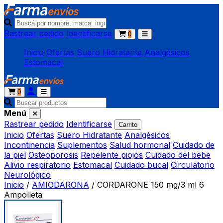
Rastrear pedido
Identificarse
0
Inicio
Ofertas
Suero Hidratante
Analgésicos
Estomacal
0
Menú
Rastrear pedido
Identificarse
Carrito
Inicio
Ofertas
Suero Hidratante
Analgésicos
Incontinencia
Suplementos
Salud hormonal
Cuidado de
la piel
Osteoporosis
Repelente piojos
Cuidado del bebe
Alivio respiratorio
Estomacal
Cuidado bucal
Circulatorio
Neurológico
Inicio
/
AMIODARONA
/
CORDARONE 150 mg/3 ml 6
Ampolleta