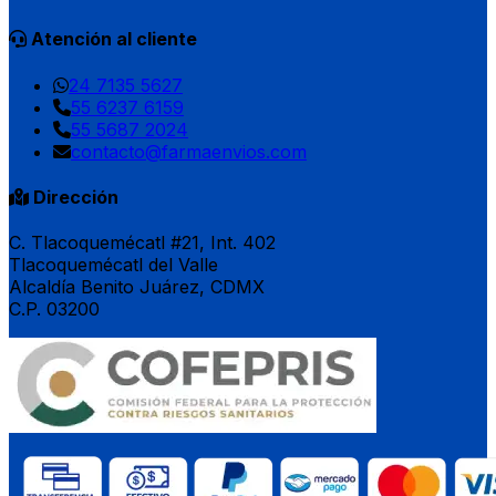
Atención al cliente
24 7135 5627
55 6237 6159
55 5687 2024
contacto@farmaenvios.com
Dirección
C. Tlacoquemécatl #21, Int. 402
Tlacoquemécatl del Valle
Alcaldía Benito Juárez, CDMX
C.P. 03200