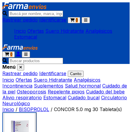
Rastrear pedido
Identificarse
0
Inicio
Ofertas
Suero Hidratante
Analgésicos
Estomacal
0
Menú
Rastrear pedido
Identificarse
Carrito
Inicio
Ofertas
Suero Hidratante
Analgésicos
Incontinencia
Suplementos
Salud hormonal
Cuidado de
la piel
Osteoporosis
Repelente piojos
Cuidado del bebe
Alivio respiratorio
Estomacal
Cuidado bucal
Circulatorio
Neurológico
Inicio
/
BISOPROLOL
/
CONCOR 5.0 mg 30 Tableta(s)