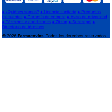
● ¿Quiénes somos?
● Licencia sanitaria
● Preguntas
frecuentes
● Garantía de compra
● Aviso de privacidad
● Términos y condiciones
● Zitzap
● Surerepel
●
Directorio de términos
© 2026
Farmaenvíos
. Todos los derechos reservados.