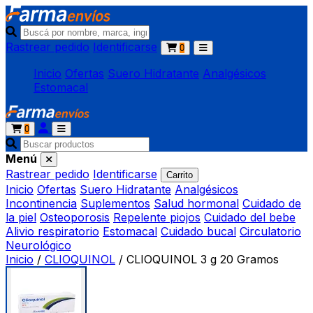
Rastrear pedido
Identificarse
0
Inicio
Ofertas
Suero Hidratante
Analgésicos
Estomacal
0
Menú
Rastrear pedido
Identificarse
Carrito
Inicio
Ofertas
Suero Hidratante
Analgésicos
Incontinencia
Suplementos
Salud hormonal
Cuidado de
la piel
Osteoporosis
Repelente piojos
Cuidado del bebe
Alivio respiratorio
Estomacal
Cuidado bucal
Circulatorio
Neurológico
Inicio
/
CLIOQUINOL
/
CLIOQUINOL 3 g 20 Gramos