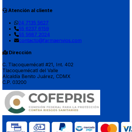
Atención al cliente
24 7135 5627
55 6237 6159
55 5687 2024
contacto@farmaenvios.com
Dirección
C. Tlacoquemécatl #21, Int. 402
Tlacoquemécatl del Valle
Alcaldía Benito Juárez, CDMX
C.P. 03200