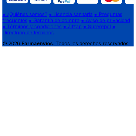
● ¿Quiénes somos?
● Licencia sanitaria
● Preguntas
frecuentes
● Garantía de compra
● Aviso de privacidad
● Términos y condiciones
● Zitzap
● Surerepel
●
Directorio de términos
© 2026
Farmaenvíos
. Todos los derechos reservados.