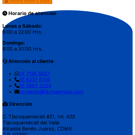
Revisar pedido y pagar
Horario de atención
Lunes a Sábado:
8:00 a 22:00 Hrs.
Domingo:
8:00 a 20:00 Hrs.
Atención al cliente
24 7135 5627
55 6237 6159
55 5687 2024
contacto@farmaenvios.com
Dirección
C. Tlacoquemécatl #21, Int. 402
Tlacoquemécatl del Valle
Alcaldía Benito Juárez, CDMX
C.P. 03200