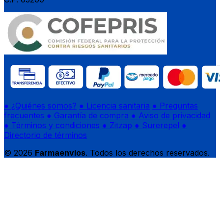
● ¿Quiénes somos?
● Licencia sanitaria
● Preguntas
frecuentes
● Garantía de compra
● Aviso de privacidad
● Términos y condiciones
● Zitzap
● Surerepel
●
Directorio de términos
© 2026
Farmaenvíos
. Todos los derechos reservados.