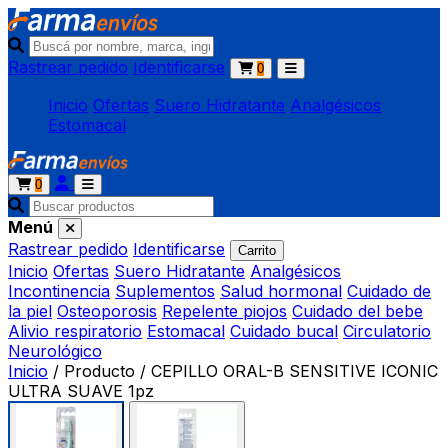
Rastrear pedido
Identificarse
0
Inicio
Ofertas
Suero Hidratante
Analgésicos
Estomacal
0
Menú
Rastrear pedido
Identificarse
Carrito
Inicio
Ofertas
Suero Hidratante
Analgésicos
Incontinencia
Suplementos
Salud hormonal
Cuidado de
la piel
Osteoporosis
Repelente piojos
Cuidado del bebe
Alivio respiratorio
Estomacal
Cuidado bucal
Circulatorio
Neurológico
Inicio
/
Producto
/
CEPILLO ORAL-B SENSITIVE ICONIC
ULTRA SUAVE 1pz