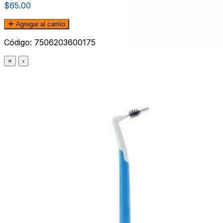
$65.00
Agregar al carrito
Código:
7506203600175
×
‹