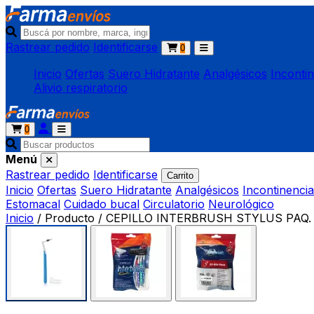
Rastrear pedido
Identificarse
0
Inicio
Ofertas
Suero Hidratante
Analgésicos
Inconti
Alivio respiratorio
0
Menú
Rastrear pedido
Identificarse
Carrito
Inicio
Ofertas
Suero Hidratante
Analgésicos
Incontinencia
Estomacal
Cuidado bucal
Circulatorio
Neurológico
Inicio
/
Producto
/
CEPILLO INTERBRUSH STYLUS PAQ. 