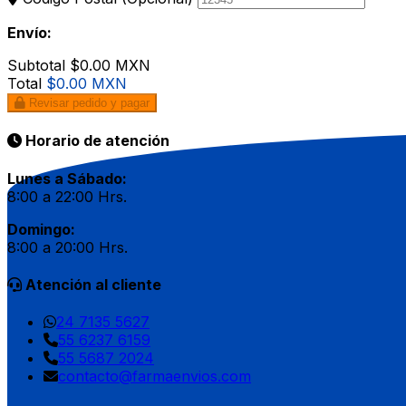
Envío:
Subtotal
$0.00 MXN
Total
$0.00 MXN
Revisar pedido y pagar
Horario de atención
Lunes a Sábado:
8:00 a 22:00 Hrs.
Domingo:
8:00 a 20:00 Hrs.
Atención al cliente
24 7135 5627
55 6237 6159
55 5687 2024
contacto@farmaenvios.com