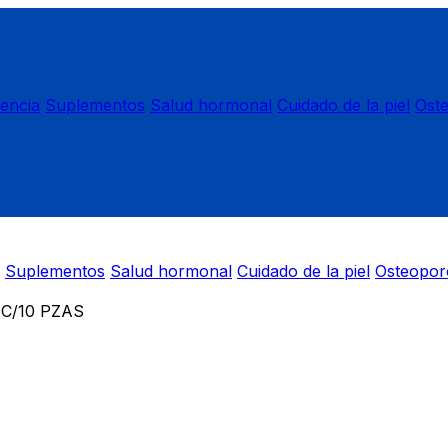
nencia
Suplementos
Salud hormonal
Cuidado de la piel
Ost
Suplementos
Salud hormonal
Cuidado de la piel
Osteopor
C/10 PZAS