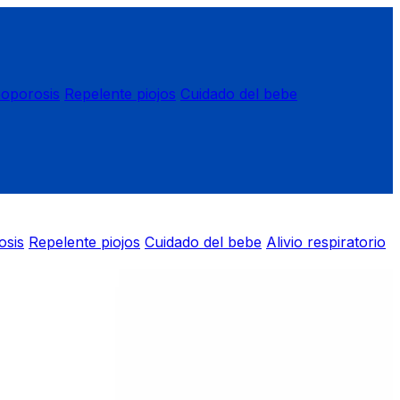
eoporosis
Repelente piojos
Cuidado del bebe
osis
Repelente piojos
Cuidado del bebe
Alivio respiratorio