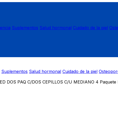
nencia
Suplementos
Salud hormonal
Cuidado de la piel
Ost
Suplementos
Salud hormonal
Cuidado de la piel
Osteopor
D DOS PAQ C/DOS CEPILLOS C/U MEDIANO 4 Paquete