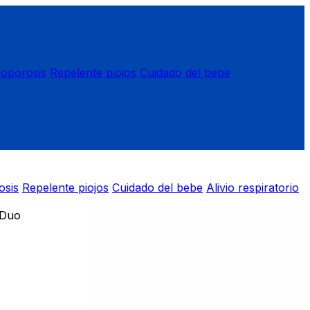
eoporosis
Repelente piojos
Cuidado del bebe
osis
Repelente piojos
Cuidado del bebe
Alivio respiratorio
 Duo