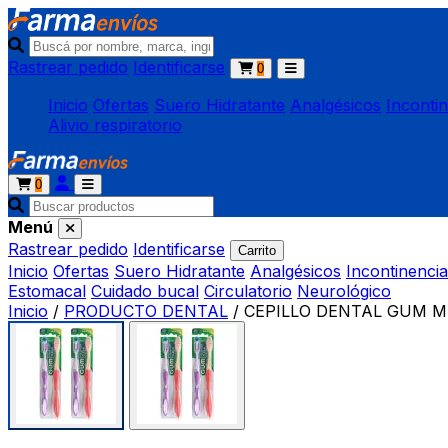
Rastrear pedido
Identificarse
0
Inicio
Ofertas
Suero Hidratante
Analgésicos
Inconti
Alivio respiratorio
0
Menú
Rastrear pedido
Identificarse
Carrito
Inicio
Ofertas
Suero Hidratante
Analgésicos
Incontinencia
Estomacal
Cuidado bucal
Circulatorio
Neurológico
Inicio
/
PRODUCTO DENTAL
/
CEPILLO DENTAL GUM ME